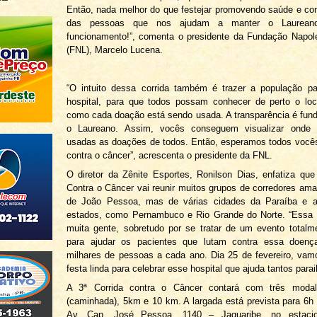
Então, nada melhor do que festejar promovendo saúde e c
das pessoas que nos ajudam a manter o Laurean
funcionamento!”, comenta o presidente da Fundação Napol
(FNL), Marcelo Lucena.
“O intuito dessa corrida também é trazer a população pa
hospital, para que todos possam conhecer de perto o loc
como cada doação está sendo usada. A transparência é fun
o Laureano. Assim, vocês conseguem visualizar onde 
usadas as doações de todos. Então, esperamos todos você
contra o câncer”, acrescenta o presidente da FNL.
O diretor da Zênite Esportes, Ronilson Dias, enfatiza que
Contra o Câncer vai reunir muitos grupos de corredores am
de João Pessoa, mas de várias cidades da Paraíba e a
estados, como Pernambuco e Rio Grande do Norte. “Essa c
muita gente, sobretudo por se tratar de um evento totalme
para ajudar os pacientes que lutam contra essa doenç
milhares de pessoas a cada ano. Dia 25 de fevereiro, va
festa linda para celebrar esse hospital que ajuda tantos para
A 3ª Corrida contra o Câncer contará com três modal
(caminhada), 5km e 10 km. A largada está prevista para 6
Av. Cap. José Pessoa, 1140 – Jaguaribe, no estaci