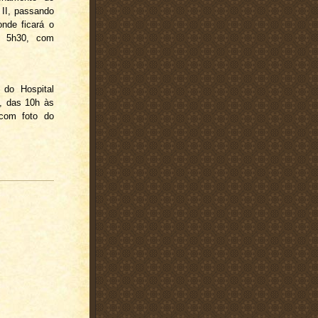
 II, passando
nde ficará o
s 5h30, com
 do Hospital
3, das 10h às
 com foto do