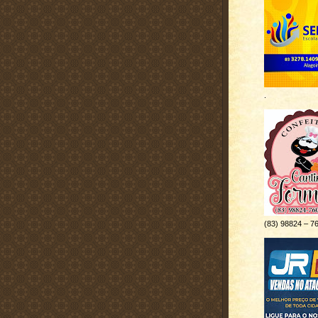
.
(83) 98824 – 7