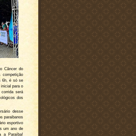
 o Câncer do
a competição
s 6h, é só se
inicial para o
corrida será
ológicos dos
rsário desse
os paraibanos
rio esportivo
is um ano de
a a Paraíba!