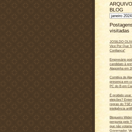
ARQUIVO
BLOG
Postagen
visitadas
JOSILDO OLIVE
Vice Por Que T
Confiança"
Empresário pod
candidato à pre
Alagoinha em 2
Comitiva de Al
presença em c
PC do B em Ca
É proibido usar
eleições? Ente
regras do TSE 
inteligência artifi
Blogueiro Wide
pergunta pelo Tw
que não votaria
Governador. Ve