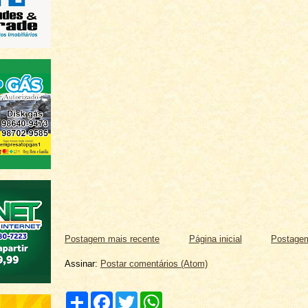
Postagem mais recente
Página inicial
Postagem
Assinar:
Postar comentários (Atom)
C
F
T
W
o
a
w
h