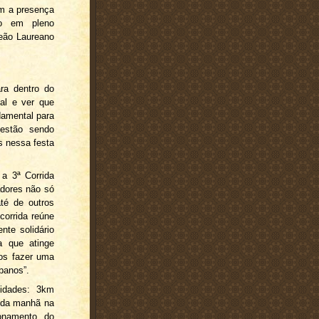
om a presença
o em pleno
eão Laureano
ra dentro do
al e ver que
damental para
estão sendo
s nessa festa
 a 3ª Corrida
adores não só
té de outros
orrida reúne
nte solidário
a que atinge
mos fazer uma
ibanos”.
idades: 3km
h da manhã na
onamento do