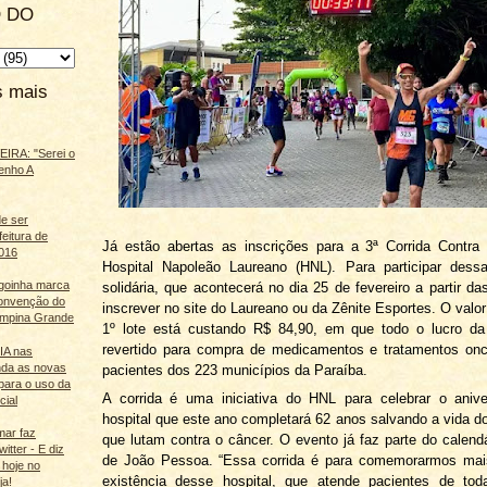
 DO
s mais
IRA: "Serei o
enho A
e ser
feitura de
Já estão abertas as inscrições para a 3ª Corrida Contra
016
Hospital Napoleão Laureano (HNL). Para participar dess
agoinha marca
solidária, que acontecerá no dia 25 de fevereiro a partir da
onvenção do
inscrever no site do Laureano ou da Zênite Esportes. O valor 
mpina Grande
1º lote está custando R$ 84,90, em que todo o lucro da 
revertido para compra de medicamentos e tratamentos onc
 IA nas
nda as novas
pacientes dos 223 municípios da Paraíba.
para o uso da
A corrida é uma iniciativa do HNL para celebrar o anive
cial
hospital que este ano completará 62 anos salvando a vida d
mar faz
que lutam contra o câncer. O evento já faz parte do calendá
itter - E diz
de João Pessoa. “Essa corrida é para comemorarmos ma
 hoje no
existência desse hospital, que atende pacientes de tod
ja!