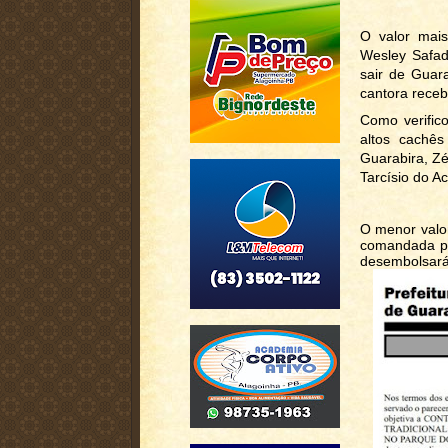
O valor mai
Wesley Safad
sair de Guar
cantora rece
Como verific
altos cachê
Guarabira, Zé
Tarcísio do A
O menor valo
comandada pe
desembolsará