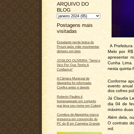
ARQUIVO DO
BLOG
Postagens mais
visitadas
Estudante perde bolsa do
A Prefeitura
Prouni após mãe movimentar
Melo por R$ 
dinheiro em bets
apresentar n
JOSILDO OLIVEIRA: "Serei o
Cunha Lima. O
Vice Por Que Tenho A
nesta quinta-f
Confiança"
A Câmara Municpal de
Conforme apur
Alagoinha foi reformada;
evento anual
Confira antes e depois
dos cofres pú
Roberto Paulino é
Já Claudia Le
homenageado em conjunto
dia 04 de fe
que leva seu nome em Cuitegi
máximo duas 
Comitiva de Alagoinha marca
Além dela, ou
presença em convenção do
O contrato d
PC do B em Campina Grande
mil.