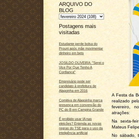
ARQUIVO DO
BLOG
Postagens mais
visitadas
Estudante perde bolsa do
Prouni após mãe movimentar
dinheiro em bets
JOSILDO OLIVEIRA: "Serei o
Vice Por Que Tenho A
Confiança"
Empresário pode ser
candidato à prefeitura de
Alagoinha em 2016
A Festa da B
Comitiva de Alagoinha marca
realizado pe
presença em convenção do
fevereiro, 
PC do B em Campina Grande
atrações:
É proibido usar IA nas
Na sexta-fei
eleições? Entenda as novas
Mateus Felip
regras do TSE para o uso da
inteligência artificial
No sábado, t