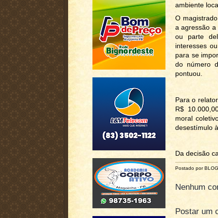
ambiente local
O magistrado 
a agressão a 
ou parte del
interesses ou 
para se impor
do número de
pontuou.
Para o relato
R$ 10.000,00
moral coleti
desestímulo à
Da decisão ca
Postado por BLO
Nenhum com
Postar um 