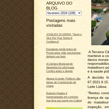
ARQUIVO DO
BLOG
Postagens mais
visitadas
JOSILDO OLIVEIRA: "Serei o
Vice Por Que Tenho A
Confiança"
Estudante perde bolsa do
A Terceira Câ
Prouni após mãe movimentar
manteve a co
dinheiro em bets
danos morais 
responsabiliz
A Câmara Municpal de
matadouro pú
Alagoinha foi reformada;
e à saúde púb
Confira antes e depois
A decisão f
Alagoa Grande: Políticos dão
67.2021.8.15.
pistas de Composição de
chapa
Leite Lisboa.
"Restou cons
Roberto Paulino é
homenageado em conjunto
licença de o
que leva seu nome em Cuitegi
do matadour
inspeção, em