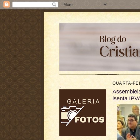
QUARTA-FEI
.
Assembleia
isenta IPV