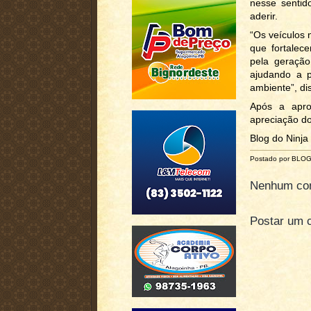
nesse sentid
aderir.
“Os veículos 
que fortalec
pela geraçã
ajudando a p
ambiente”, di
Após a apro
apreciação d
Blog do Ninja
Postado por BLO
Nenhum com
Postar um 