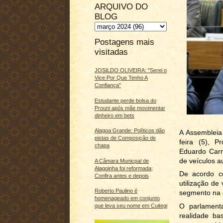
ARQUIVO DO
BLOG
Postagens mais
visitadas
JOSILDO OLIVEIRA: "Serei o
Vice Por Que Tenho A
Confiança"
Estudante perde bolsa do
Prouni após mãe movimentar
dinheiro em bets
Alagoa Grande: Políticos dão
A Assembleia 
pistas de Composição de
feira (5), P
chapa
Eduardo Carn
de veículos a
A Câmara Municpal de
Alagoinha foi reformada;
De acordo co
Confira antes e depois
utilização de
Roberto Paulino é
segmento na 
homenageado em conjunto
O parlamenta
que leva seu nome em Cuitegi
realidade ba