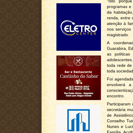
“Isto porqu
programas e s
da habitação,
renda, entre 
atenção à fam
nos serviços
magistrado.
A coordenad
Guarabira, Ed
as políticas
adolescentes.
toda rede de
toda sociedade
Foi agendada
envolverá a
conscientizaç
encontro.
Participaram 
secretária mu
de Assistênc
Conselho Tute
Nunes e Luci
Família Aco