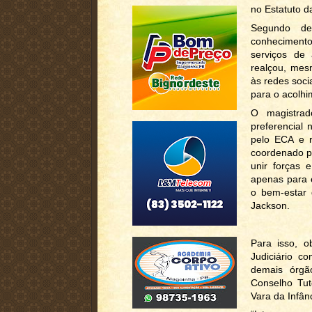
no Estatuto d
Segundo de
conhecimento
serviços de 
realçou, mes
às redes soci
para o acolhi
O magistrad
preferencial 
pelo ECA e r
coordenado pe
unir forças 
apenas para 
o bem-estar 
Jackson.
Para isso, o
Judiciário c
demais órgã
Conselho Tute
Vara da Infân