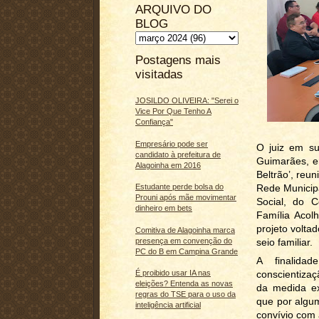
ARQUIVO DO
BLOG
Postagens mais
visitadas
JOSILDO OLIVEIRA: "Serei o
Vice Por Que Tenho A
Confiança"
Empresário pode ser
O juiz em su
candidato à prefeitura de
Guimarães, e
Alagoinha em 2016
Beltrão’, reu
Rede Municipa
Estudante perde bolsa do
Prouni após mãe movimentar
Social, do 
dinheiro em bets
Família Acol
projeto volta
Comitiva de Alagoinha marca
seio familiar.
presença em convenção do
PC do B em Campina Grande
A finalidad
conscientiza
É proibido usar IA nas
eleições? Entenda as novas
da medida ex
regras do TSE para o uso da
que por algu
inteligência artificial
convívio com 