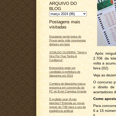
ARQUIVO DO
BLOG
Postagens mais
visitadas
Estudante perde bolsa do
Prouni após mãe movimentar
dinheiro em bets
JOSILDO OLIVEIRA: "Serei o
Após ningué
Vice Por Que Tenho A
2.706 da lot
Confiança"
volta a acum
feira (02).
Empresário pode ser
candidato à prefeitura de
Veja as dezen
Alagoinha em 2016
O concurso p
Comitiva de Alagoinha marca
o direito d
presença em convenção do
acertadores d
PC do B em Campina Grande
Como apost
É proibido usar IA nas
eleições? Entenda as novas
Para concorre
regras do TSE para o uso da
6 a 15 númer
inteligência artificial
5.