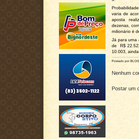
Probabilidad
varia de aco
aposta real
dezenas, com
milionário é 
Já para uma 
de R$ 22.522
10.003, ainda
Postado por BLO
Nenhum com
Postar um 