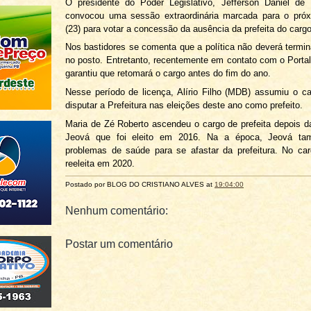
O presidente do Poder Legislativo, Jefferson Daniel de
convocou uma sessão extraordinária marcada para o pró
(23) para votar a concessão da ausência da prefeita do carg
Nos bastidores se comenta que a política não deverá termi
no posto. Entretanto, recentemente em contato com o Porta
garantiu que retomará o cargo antes do fim do ano.
Nesse período de licença, Alírio Filho (MDB) assumiu o c
disputar a Prefeitura nas eleições deste ano como prefeito.
Maria de Zé Roberto ascendeu o cargo de prefeita depois d
Jeová que foi eleito em 2016. Na a época, Jeová ta
problemas de saúde para se afastar da prefeitura. No car
reeleita em 2020.
Postado por BLOG DO
CRISTIANO ALVES
at
19:04:00
Nenhum comentário:
Postar um comentário