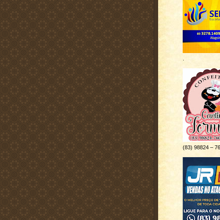
.
(83) 98824 – 7