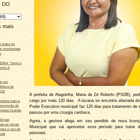
 DO
s mais
e bolsa do
ãe movimentar
s
IRA: "Serei o
enho A
e ser
feitura de
016
A prefeita de Alagoinha, Maria de Zé Roberto (PSDB), ped
cargo por mais 120 dias. A tucana se encontra afastada 
agoinha marca
onvenção do
Poder Executivo municipal faz 120 dias para tratamento de
mpina Grande
passou por uma cirurgia cardíaca.
 IA nas
Agora, a gestora alega em seu pendido de nova licen
nda as novas
Municipal que vai aproveitar esse período para tratar 
para o uso da
pessoais.
cial