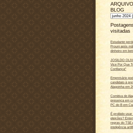
ARQUIVO
BLOG
Postagen
visitadas
Estudante perd
Prouni após m
dinheiro em bet
JOSILDO OLIVE
Vice Por Que T
Confiança"
Empresário pod
candidato à pre
Alagoinha em 2
Comitiva de Al
presença em c
PC do B em Ca
É proibido usar
eleições? Ente
regras do TSE 
inteligência artifi