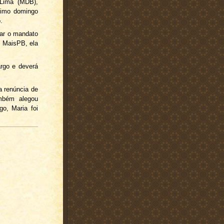
 Lima (MDB),
ximo domingo
o.
nar o mandato
l MaisPB, ela
argo e deverá
a renúncia de
mbém alegou
go, Maria foi