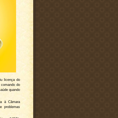
iu licença do
do comando do
 saúde quando
ça à Câmara
de problemas