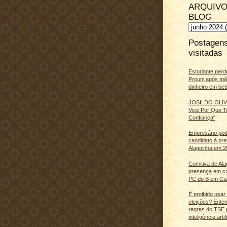
ARQUIVO
BLOG
Postagen
visitadas
Estudante perd
Prouni após m
dinheiro em bet
JOSILDO OLIVE
Vice Por Que T
Confiança"
Empresário pod
candidato à pre
Alagoinha em 2
Comitiva de Al
presença em c
PC do B em Ca
É proibido usar
eleições? Ente
regras do TSE 
inteligência artifi