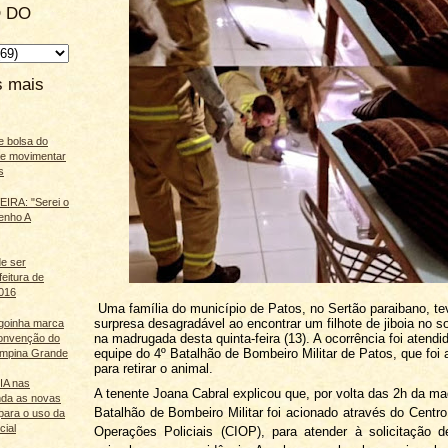
 DO
s mais
e bolsa do
ãe movimentar
s
IRA: "Serei o
enho A
e ser
feitura de
016
Uma família do município de Patos, no Sertão paraibano, t
surpresa desagradável ao encontrar um filhote de jiboia no s
agoinha marca
na madrugada desta quinta-feira (13). A ocorrência foi atendi
onvenção do
equipe do 4º Batalhão de Bombeiro Militar de Patos, que foi
mpina Grande
para retirar o animal.
 IA nas
A tenente Joana Cabral explicou que, por volta das 2h da ma
nda as novas
Batalhão de Bombeiro Militar foi acionado através do Centro
para o uso da
cial
Operações Policiais (CIOP), para atender à solicitação d