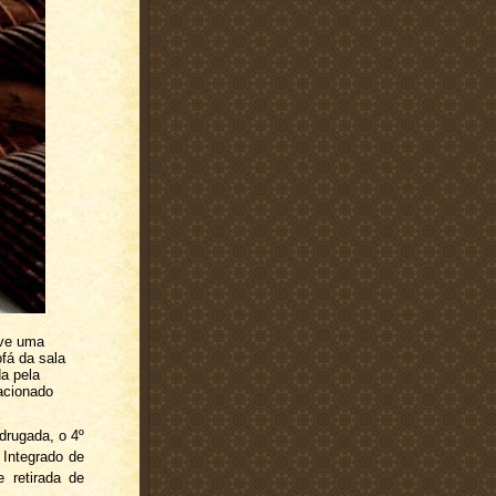
eve uma
ofá da sala
da pela
 acionado
drugada, o 4º
 Integrado de
e retirada de