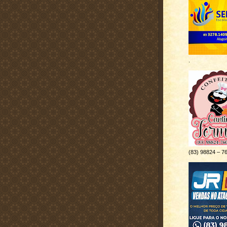
.
(83) 98824 – 7