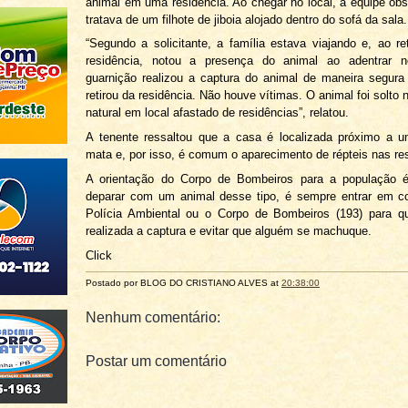
animal em uma residência. Ao chegar no local, a equipe ob
tratava de um filhote de jiboia alojado dentro do sofá da sala.
“Segundo a solicitante, a família estava viajando e, ao re
residência, notou a presença do animal ao adentrar n
guarnição realizou a captura do animal de maneira segura
retirou da residência. Não houve vítimas. O animal foi solto 
natural em local afastado de residências”, relatou.
A tenente ressaltou que a casa é localizada próximo a u
mata e, por isso, é comum o aparecimento de répteis nas re
A orientação do Corpo de Bombeiros para a população 
deparar com um animal desse tipo, é sempre entrar em c
Polícia Ambiental ou o Corpo de Bombeiros (193) para q
realizada a captura e evitar que alguém se machuque.
Click
Postado por BLOG DO
CRISTIANO ALVES
at
20:38:00
Nenhum comentário:
Postar um comentário