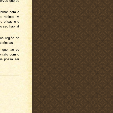
servou que se
tornar para a
o recinto. A
 e eficaz e o
no seu habitat
ma região de
sidências.
é que, ao se
ontato com o
ue possa ser