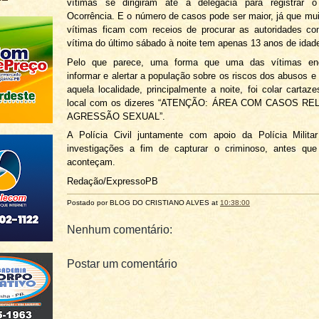
vítimas se dirigiram até a delegacia para registrar 
Ocorrência. E o número de casos pode ser maior, já que mu
vítimas ficam com receios de procurar as autoridades co
vítima do último sábado à noite tem apenas 13 anos de idad
Pelo que parece, uma forma que uma das vítimas enc
informar e alertar a população sobre os riscos dos abusos e 
aquela localidade, principalmente a noite, foi colar cartaz
local com os dizeres “ATENÇÃO: ÁREA COM CASOS R
AGRESSÃO SEXUAL”.
A Polícia Civil juntamente com apoio da Polícia Milit
investigações a fim de capturar o criminoso, antes qu
aconteçam.
Redação/ExpressoPB
Postado por BLOG DO
CRISTIANO ALVES
at
10:38:00
Nenhum comentário:
Postar um comentário