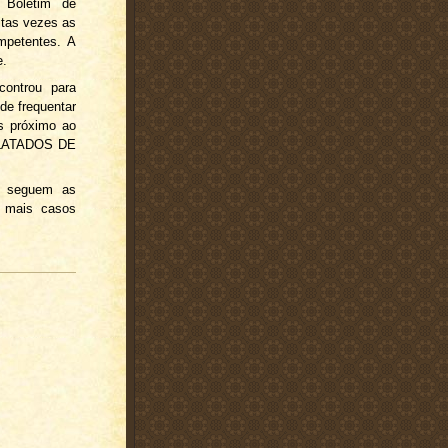
o Boletim de
itas vezes as
mpetentes. A
e.
ontrou para
de frequentar
es próximo ao
ELATADOS DE
ar seguem as
e mais casos