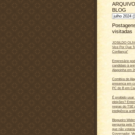
ARQUIVO
BLOG
Postagen
visitadas
JOSILDO OLIVE
Vice Por Que T
Confiança"
Empresário pod
candidato à pre
Alagoinha em 2
Comitiva de Al
presença em c
PC do B em Ca
É proibido usar
eleições? Ente
regras do TSE 
inteligência artifi
Blogueiro Wide
pergunta pelo Tw
que não votaria
Governador. Ve