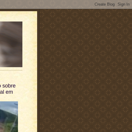
 sobre
ual em