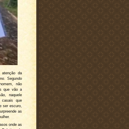
 atenção da
ano. Segundo
 homem, não
ns que vão a
ão, naquele
 casais que
e ser escuro,
surpreende as
ulher.
casos onde as