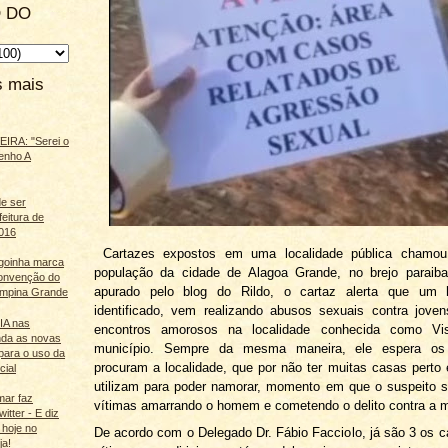
 DO
s mais
IRA: "Serei o
enho A
e ser
feitura de
016
Cartazes expostos em uma localidade pública chamou
agoinha marca
população da cidade de Alagoa Grande, no brejo paraib
onvenção do
apurado pelo blog do Rildo, o cartaz alerta que um
mpina Grande
identificado, vem realizando abusos sexuais contra jove
 IA nas
encontros amorosos na localidade conhecida como Vis
nda as novas
município. Sempre da mesma maneira, ele espera os
para o uso da
procuram a localidade, que por não ter muitas casas perto 
cial
utilizam para poder namorar, momento em que o suspeito 
mar faz
vítimas amarrando o homem e cometendo o delito contra a m
itter - E diz
 hoje no
De acordo com o Delegado Dr. Fábio Facciolo, já são 3 os 
ja!