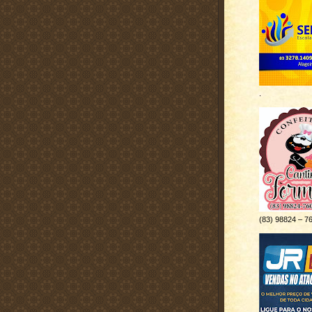
.
(83) 98824 – 7