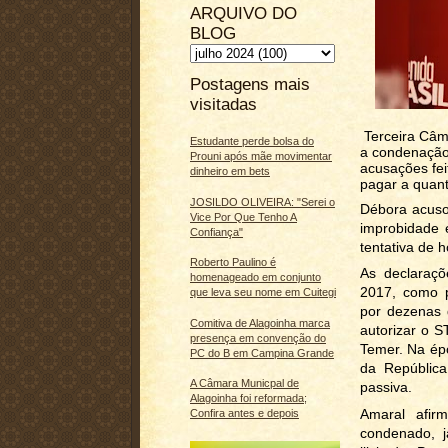
ARQUIVO DO
BLOG
Postagens mais
visitadas
Terceira Câma
Estudante perde bolsa do
a condenação 
Prouni após mãe movimentar
acusações fei
dinheiro em bets
pagar a quant
JOSILDO OLIVEIRA: "Serei o
Débora acusou
Vice Por Que Tenho A
improbidade 
Confiança"
tentativa de h
Roberto Paulino é
As declaraçõ
homenageado em conjunto
2017, como 
que leva seu nome em Cuitegi
por dezenas d
Comitiva de Alagoinha marca
autorizar o S
presença em convenção do
Temer. Na épo
PC do B em Campina Grande
da Repúblic
A Câmara Municpal de
passiva.
Alagoinha foi reformada;
Amaral afir
Confira antes e depois
condenado, j