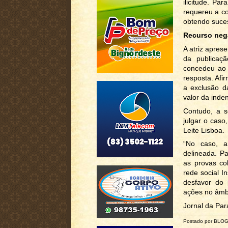
ilicitude. Pa
requereu a c
obtendo suce
Recurso ne
A atriz apres
da publicaçã
concedeu ao o
resposta. Af
a exclusão d
valor da inde
Contudo, a s
julgar o caso
Leite Lisboa.
“No caso, a
delineada. Pa
as provas co
rede social 
desfavor do
ações no âmbi
Jornal da Par
Postado por BLO