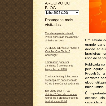
ARQUIVO DO
BLOG
Postagens mais
visitadas
Estudante perde bolsa do
Prouni após mãe movimentar
Um estudo de
dinheiro em bets
grande parte
JOSILDO OLIVEIRA: "Serei o
devido ao au
Vice Por Que Tenho A
brasileiras, 
Confiança"
risco de se t
Empresário pode ser
Publicada na 
candidato à prefeitura de
pela equipe 
Alagoinha em 2016
Propulsão a
Comitiva de Alagoinha marca
cientistas o
presença em convenção do
globo, utiliz
PC do B em Campina Grande
bulbo úmido, 
É proibido usar IA nas
É important
eleições? Entenda as novas
excesso, ela
regras do TSE para o uso da
inteligência artificial
capacidade 