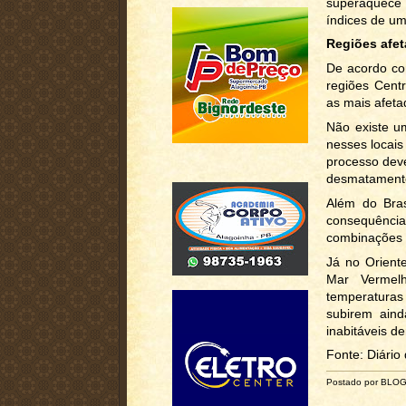
superaquece 
índices de um
Regiões afet
De acordo co
regiões Cent
as mais afeta
Não existe u
nesses locais
processo dev
desmatamento
Além do Bras
consequênci
combinações 
Já no Orient
Mar Vermel
temperaturas
subirem ain
inabitáveis d
Fonte: Diário
Postado por BLO