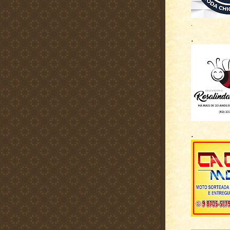
.
.
.