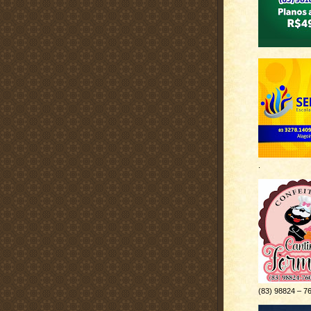
.
(83) 98824 – 7