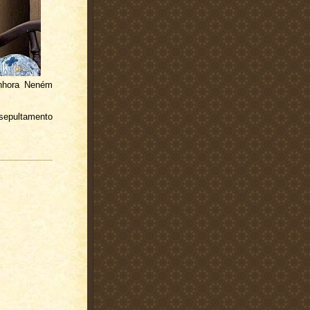
enhora Neném
 sepultamento