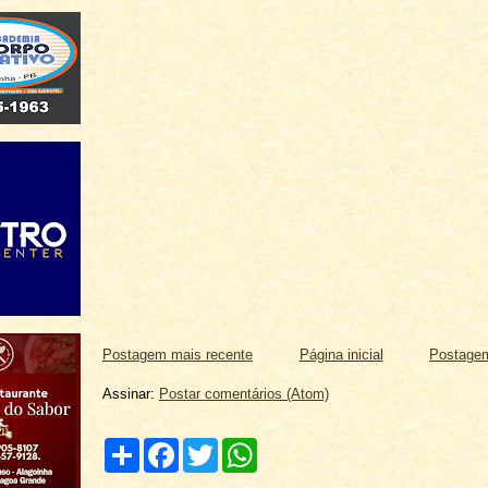
Postagem mais recente
Página inicial
Postagem
Assinar:
Postar comentários (Atom)
C
F
T
W
o
a
w
h
m
c
i
a