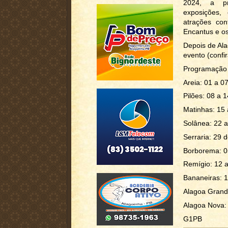
2024, a pr
exposições, 
atrações co
Encantus e os
Depois de Al
evento (confi
Programação 
Areia: 01 a 07
Pilões: 08 a 1
Matinhas: 15 
Solânea: 22 a
Serraria: 29 
Borborema: 0
Remígio: 12 a
Bananeiras: 1
Alagoa Grand
Alagoa Nova:
G1PB