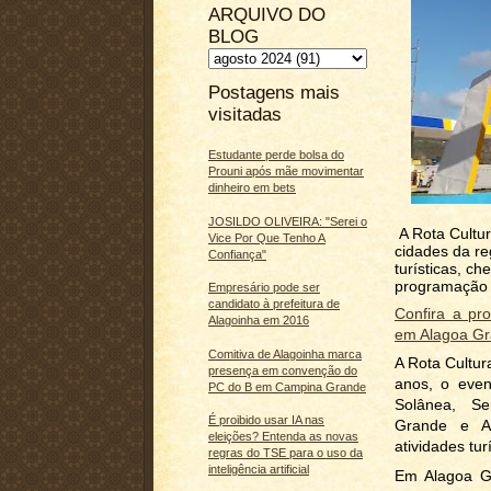
ARQUIVO DO
BLOG
Postagens mais
visitadas
Estudante perde bolsa do
Prouni após mãe movimentar
dinheiro em bets
JOSILDO OLIVEIRA: "Serei o
A Rota Cultur
Vice Por Que Tenho A
cidades da re
Confiança"
turísticas, c
programação s
Empresário pode ser
candidato à prefeitura de
Confira a pr
Alagoinha em 2016
em Alagoa G
Comitiva de Alagoinha marca
A Rota Cultur
presença em convenção do
anos, o even
PC do B em Campina Grande
Solânea, Se
É proibido usar IA nas
Grande e Al
eleições? Entenda as novas
atividades turí
regras do TSE para o uso da
inteligência artificial
Em Alagoa G