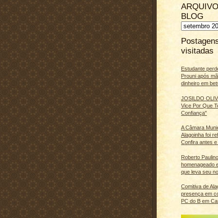
ARQUIVO
BLOG
Postagen
visitadas
Estudante perd
Prouni após m
dinheiro em bet
JOSILDO OLIVE
Vice Por Que T
Confiança"
A Câmara Muni
Alagoinha foi r
Confira antes e
Roberto Paulino
homenageado e
que leva seu n
Comitiva de Al
presença em c
PC do B em Ca