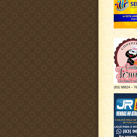
.
(83) 98824 – 7