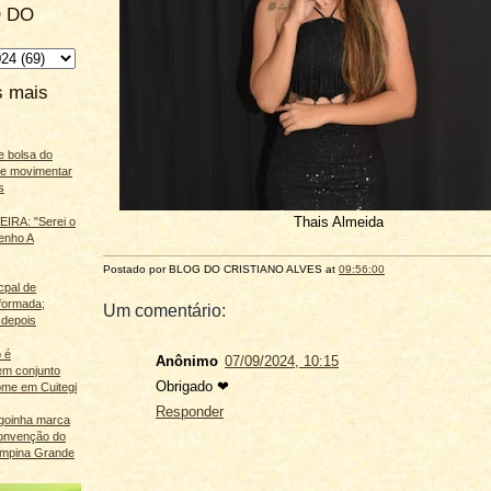
 DO
s mais
e bolsa do
ãe movimentar
s
Thais Almeida
IRA: "Serei o
enho A
Postado por BLOG DO
CRISTIANO ALVES
at
09:56:00
cpal de
eformada;
Um comentário:
 depois
 é
Anônimo
07/09/2024, 10:15
m conjunto
Obrigado ❤
ome em Cuitegi
Responder
agoinha marca
onvenção do
mpina Grande