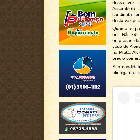
dessa vez 
Assembleia 
candidata t
desta vez pel
Quanto ao pat
em R$ 298.9
empresas de 
José de Alen
na Prata. Al
prédio comerc
Sua candidatu
ela siga na 