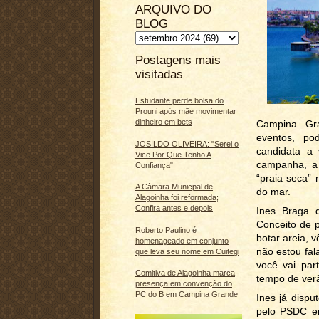
ARQUIVO DO
BLOG
Postagens mais
visitadas
Estudante perde bolsa do
Prouni após mãe movimentar
dinheiro em bets
Campina Gr
eventos, po
JOSILDO OLIVEIRA: "Serei o
candidata a 
Vice Por Que Tenho A
campanha, a 
Confiança"
“praia seca” 
A Câmara Municpal de
do mar.
Alagoinha foi reformada;
Confira antes e depois
Ines Braga d
Conceito de p
Roberto Paulino é
botar areia, v
homenageado em conjunto
não estou fal
que leva seu nome em Cuitegi
você vai par
Comitiva de Alagoinha marca
tempo de ver
presença em convenção do
PC do B em Campina Grande
Ines já dispu
pelo PSDC em