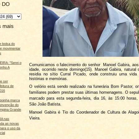
 DO
s mais
e bolsa do
ãe movimentar
s
IRA: "Serei o
Comunicamos o falecimento do senhor Manoel Gabira, aos
enho A
idade, ocorrido neste domingo(15). Manoel Gabira, natural 
residia no sítio Curral Picado, onde construiu uma vida
histórias e memórias.
e ser
O velório está sendo realizado na funerária Bom Pastor, 
feitura de
016
familiares podem prestar suas últimas homenagens. O sepu
marcado para esta segunda-feira, dia 16, às 15:00 horas,
agoinha marca
São João Batista.
onvenção do
mpina Grande
Manoel Gabira é Tio do Coordenador de Cultura de Alagoi
Vieira.
 IA nas
nda as novas
para o uso da
cial