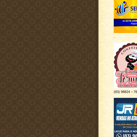
.
(83) 98824 – 7