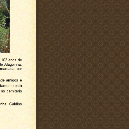
 103 anos de
de Alagoinha,
 marcada por
onde amigos e
ltamento está
 no cemitério
nha, Galdino