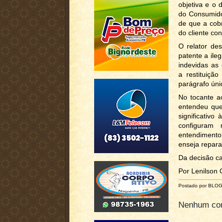
objetiva e o 
do Consumido
de que a cob
do cliente co
O relator de
patente a ile
indevidas as
a restituiçã
parágrafo úni
No tocante a
entendeu que
significativo
configuram 
entendimento
enseja repara
Da decisão ca
Por Lenilson
Postado por BLO
Nenhum com