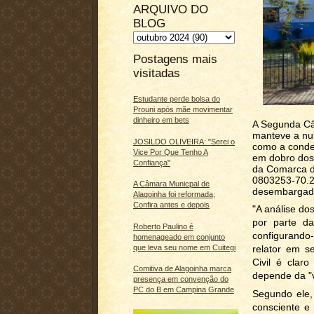
ARQUIVO DO
BLOG
Postagens mais
visitadas
Estudante perde bolsa do
Prouni após mãe movimentar
dinheiro em bets
A Segunda Câm
manteve a nul
JOSILDO OLIVEIRA: "Serei o
como a conden
Vice Por Que Tenho A
em dobro dos 
Confiança"
da Comarca de
0803253-70.2
A Câmara Municpal de
desembargador
Alagoinha foi reformada;
Confira antes e depois
"A análise do
por parte da
Roberto Paulino é
configurando-
homenageado em conjunto
relator em s
que leva seu nome em Cuitegi
Civil é clar
Comitiva de Alagoinha marca
depende da "
presença em convenção do
PC do B em Campina Grande
Segundo ele,
consciente e 