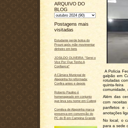
ARQUIVO DO
BLOG
Postagens mais
visitadas
Estudante perde bolsa do
Prouni após mãe movimentar
dinheiro em bets
JOSILDO OLIVEIRA: "Serei o
Vice Por Que Tenho A
Confiança"
A Polícia Fed
A Câmara Municpal de
galpão em C
Alagoinha foi reformada;
rotuladas com
Confira antes e depois
quinta-feir
comunidade, n
Roberto Paulino é
Além das ces
homenageado em conjunto
que leva seu nome em Cuitegi
com receitas
panfletos e
Comitiva de Alagoinha marca
anotações lig
presença em convenção do
PC do B em Campina Grande
No local, o 
para a sede d