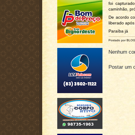
foi capturad
caminhão, pr
De acordo co
liberado após
Paraíba já
Postado por BLO
Nenhum com
Postar um 