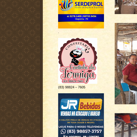
.
(83) 98824 – 7605