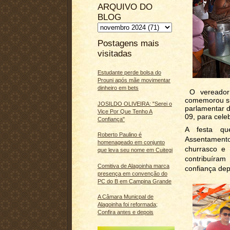
ARQUIVO DO
BLOG
Postagens mais
visitadas
Estudante perde bolsa do
Prouni após mãe movimentar
dinheiro em bets
O vereador 
comemorou sua
JOSILDO OLIVEIRA: "Serei o
parlamentar d
Vice Por Que Tenho A
09, para cele
Confiança"
A festa qu
Roberto Paulino é
Assentament
homenageado em conjunto
churrasco e
que leva seu nome em Cuitegi
contribuíra
Comitiva de Alagoinha marca
confiança dep
presença em convenção do
PC do B em Campina Grande
A Câmara Municpal de
Alagoinha foi reformada;
Confira antes e depois