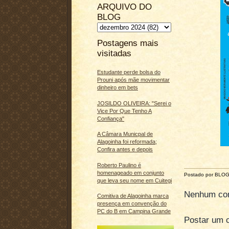
ARQUIVO DO
BLOG
Postagens mais
visitadas
Estudante perde bolsa do
Prouni após mãe movimentar
dinheiro em bets
JOSILDO OLIVEIRA: "Serei o
Vice Por Que Tenho A
Confiança"
A Câmara Municpal de
Alagoinha foi reformada;
Confira antes e depois
Roberto Paulino é
homenageado em conjunto
Postado por BLO
que leva seu nome em Cuitegi
Nenhum com
Comitiva de Alagoinha marca
presença em convenção do
PC do B em Campina Grande
Postar um 