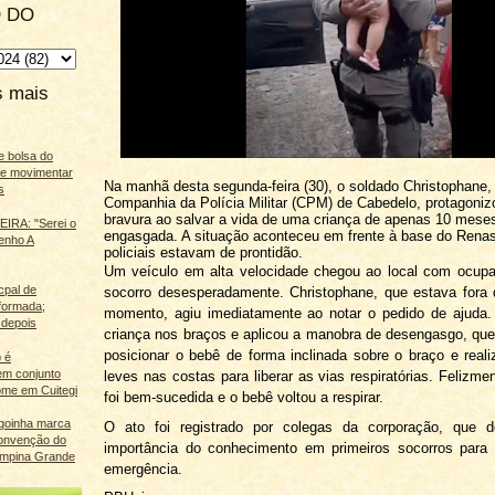
 DO
s mais
e bolsa do
ãe movimentar
Na manhã desta segunda-feira (30), o soldado Christophane,
s
Companhia da Polícia Militar (CPM) de Cabedelo, protagoniz
bravura ao salvar a vida de uma criança de apenas 10 mese
IRA: "Serei o
engasgada. A situação aconteceu em frente à base do Renas
enho A
policiais estavam de prontidão.
Um veículo em alta velocidade chegou ao local com ocupa
cpal de
socorro desesperadamente. Christophane, que estava fora 
eformada;
momento, agiu imediatamente ao notar o pedido de ajuda.
 depois
criança nos braços e aplicou a manobra de desengasgo, qu
posicionar o bebê de forma inclinada sobre o braço e real
 é
m conjunto
leves nas costas para liberar as vias respiratórias. Felizme
ome em Cuitegi
foi bem-sucedida e o bebê voltou a respirar.
agoinha marca
O ato foi registrado por colegas da corporação, que 
onvenção do
importância do conhecimento em primeiros socorros para 
mpina Grande
emergência.