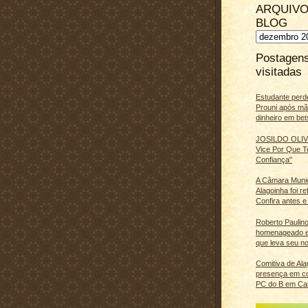
ARQUIVO
BLOG
Postagen
visitadas
Estudante perd
Prouni após m
dinheiro em bet
JOSILDO OLIVE
Vice Por Que T
Confiança"
A Câmara Muni
Alagoinha foi r
Confira antes e
Roberto Paulino
homenageado e
que leva seu n
Comitiva de Al
presença em c
PC do B em Ca