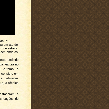
 da 6ª
ou um ato de
s que estava
cer, onde os
ntes pedindo
da viatura no
 Ele tomou a
e consiste em
izar palmadas
nte, a técnica
destacaram a
situações de