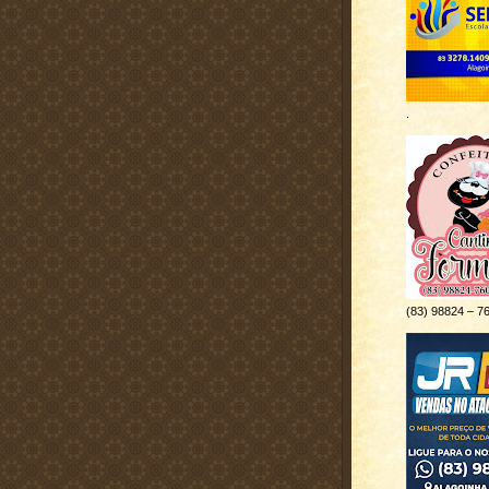
.
(83) 98824 – 7