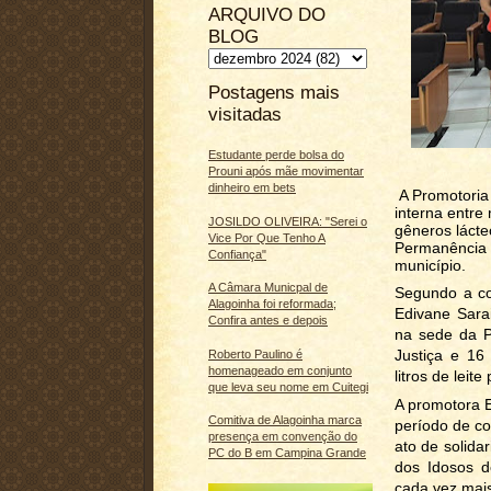
ARQUIVO DO
BLOG
Postagens mais
visitadas
Estudante perde bolsa do
Prouni após mãe movimentar
dinheiro em bets
A Promotoria
interna entre
JOSILDO OLIVEIRA: "Serei o
gêneros lácte
Vice Por Que Tenho A
Permanência p
Confiança"
município.
A Câmara Municpal de
Segundo a co
Alagoinha foi reformada;
Edivane Sara
Confira antes e depois
na sede da P
Justiça e 16
Roberto Paulino é
homenageado em conjunto
litros de leite
que leva seu nome em Cuitegi
A promotora E
Comitiva de Alagoinha marca
período de c
presença em convenção do
ato de solidar
PC do B em Campina Grande
dos Idosos d
cada vez mais