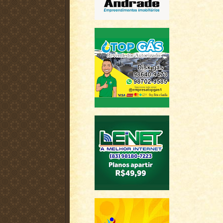
h
a
r