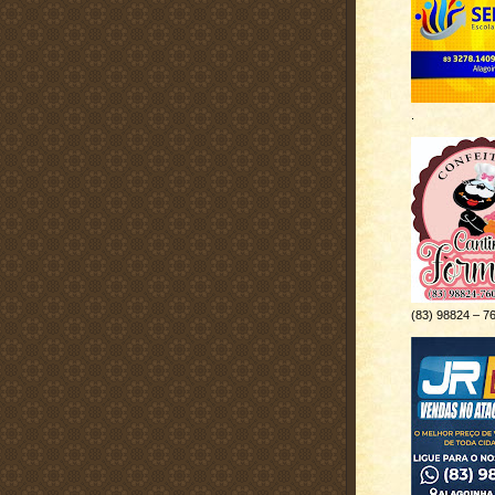
.
(83) 98824 – 7