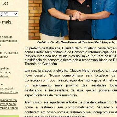
 DO
s mais
e bolsa do
ãe movimentar
Prefeitos: Cláudio Neto (Itabaiana), Tarcísio ( Gurinhém) e Jan 
s
.O prefeito de Itabaiana, Cláudio Neto, foi eleito nesta terça-f
como Diretor Administrativo do Consórcio Intermunicipal de 
IRA: "Serei o
Pública Integrada nos Municípios do Baixo Rio Paraíba (CO
enho A
presidência do consórcio ficará sob a responsabilidade do Pr
Tarcísio de Gurinhém.
cpal de
Em sua fala após a eleição, Cláudio Neto ressaltou a impo
eformada;
novo desafio: “Nosso compromisso será fortalecer os
 depois
Consórcio com foco na integração dos municípios. A meta é
 é
um atendimento mais próximo das realidades locais
m conjunto
destacando a necessidade de uma gestão pública qu
ome em Cuitegi
especificidades de cada município.
agoinha marca
Além disso, ele agradeceu a todos os que depositaram con
onvenção do
nome e reafirmou seu comprometimento: “Agradeço 
mpina Grande
confiaram em nosso nome e reafirmo o meu compromisso de