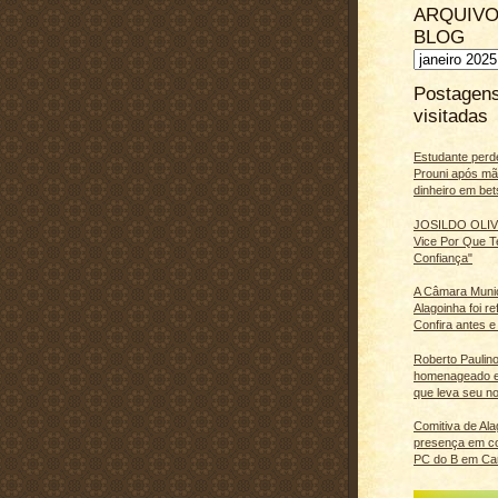
ARQUIVO
BLOG
Postagen
visitadas
Estudante perd
Prouni após m
dinheiro em bet
JOSILDO OLIVE
Vice Por Que T
Confiança"
A Câmara Muni
Alagoinha foi r
Confira antes e
Roberto Paulino
homenageado e
que leva seu n
Comitiva de Al
presença em c
PC do B em Ca