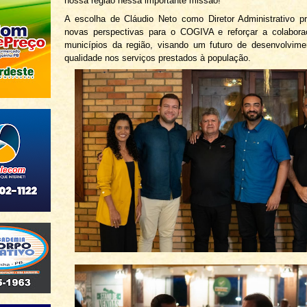
nossa região nessa importante missão!”
A escolha de Cláudio Neto como Diretor Administrativo p
novas perspectivas para o COGIVA e reforçar a colabora
municípios da região, visando um futuro de desenvolvime
qualidade nos serviços prestados à população.