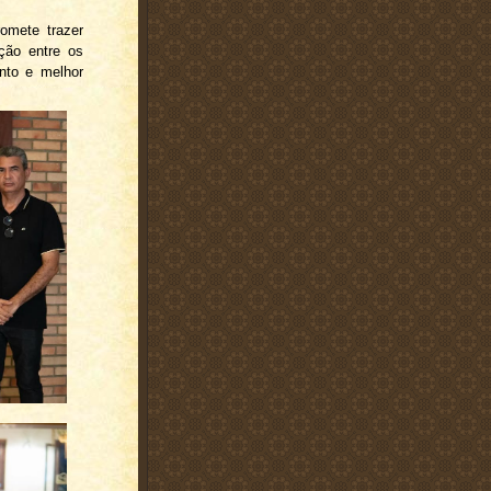
romete trazer
ção entre os
nto e melhor