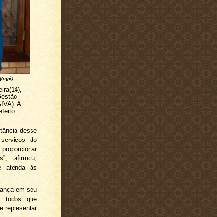
(Ingá)
eira(14),
Gestão
GIVA). A
efeito
rtância desse
 serviços do
 proporcionar
”, afirmou,
e atenda às
fiança em seu
a todos que
 representar