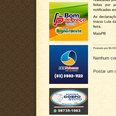
feitas por 
notificadas ao
As declaraçõ
Inácio Lula d
feira.
MaisPB
Postado por BLO
Nenhum com
Postar um 