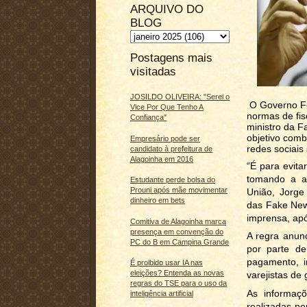
ARQUIVO DO
BLOG
Postagens mais
visitadas
JOSILDO OLIVEIRA: "Serei o
O Governo Fe
Vice Por Que Tenho A
normas de fis
Confiança"
ministro da 
objetivo comb
Empresário pode ser
redes sociais
candidato à prefeitura de
Alagoinha em 2016
“É para evita
tomando a at
Estudante perde bolsa do
Prouni após mãe movimentar
União, Jorge
dinheiro em bets
das Fake New
imprensa, apó
Comitiva de Alagoinha marca
presença em convenção do
A regra anunc
PC do B em Campina Grande
por parte de
pagamento, in
É proibido usar IA nas
eleições? Entenda as novas
varejistas d
regras do TSE para o uso da
As informaç
inteligência artificial
realizadas po