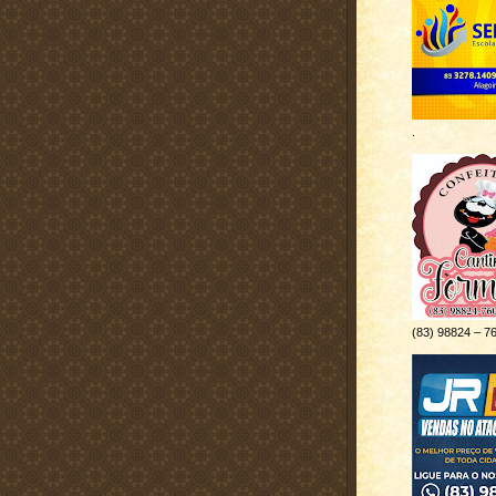
.
(83) 98824 – 7