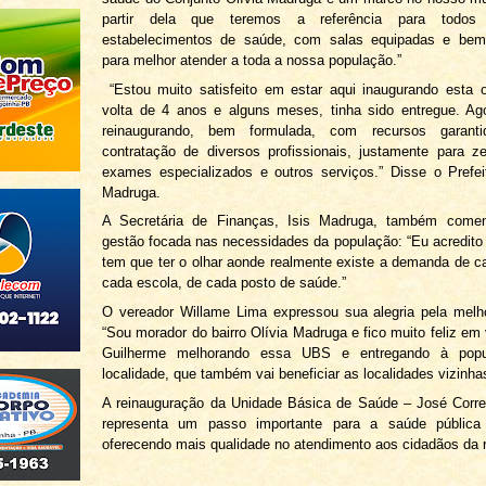
partir dela que teremos a referência para todo
estabelecimentos de saúde, com salas equipadas e bem 
para melhor atender a toda a nossa população.”
“Estou muito satisfeito em estar aqui inaugurando esta 
volta de 4 anos e alguns meses, tinha sido entregue. Ag
reinaugurando, bem formulada, com recursos garant
contratação de diversos profissionais, justamente para ze
exames especializados e outros serviços.” Disse o Prefe
Madruga.
A Secretária de Finanças, Isis Madruga, também come
gestão focada nas necessidades da população: “Eu acredito
tem que ter o olhar aonde realmente existe a demanda de ca
cada escola, de cada posto de saúde.”
O vereador Willame Lima expressou sua alegria pela melh
“Sou morador do bairro Olívia Madruga e fico muito feliz em 
Guilherme melhorando essa UBS e entregando à popu
localidade, que também vai beneficiar as localidades vizinha
A reinauguração da Unidade Básica de Saúde – José Corre
representa um passo importante para a saúde pública
oferecendo mais qualidade no atendimento aos cidadãos da r