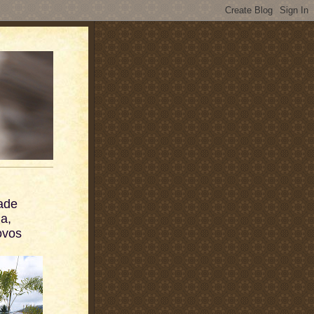
dade
a,
ovos