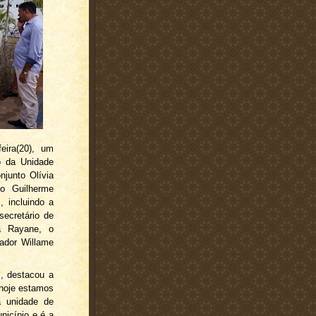
eira(20), um
o da Unidade
njunto Olívia
o Guilherme
, incluindo a
secretário de
a Rayane, o
ador Willame
s, destacou a
 hoje estamos
a unidade de
nicípio e é a