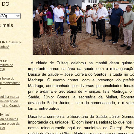
 DO
s mais
IRA: "Serei o
enho A
e ser
A cidade de Cuitegi celebrou na manhã desta quinta-f
feitura de
importante marco na área da saúde com a reinauguraçã
016
Básica de Saúde – José Correia do Santos, situada no Co
e bolsa do
Madruga. O evento contou com a presença do prefeit
ãe movimentar
Madruga, acompanhado por diversas personalidades locais
s
primeira-dama e Secretária de Finanças, Isis Madruga, o 
agoinha marca
Saúde, Júnior Gomes, a secretária da Mulher, Robert
onvenção do
advogado Pedro Júnior – neto do homenageado, e o vere
mpina Grande
Lima, entre outros.
 IA nas
Durante a cerimônia, o Secretário de Saúde, Júnior Gome
nda as novas
importância da unidade: “É com imensa satisfação que nós
para o uso da
nessa reinauguração aqui no município de Cuitegi. Ess
cial
saúde do Conjunto Olívia Madruga é um marco no nosso mu