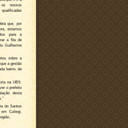
s os nossos
qualificadas
obra que, por
ora, estamos
idos para a
rar a fila de
ito Guilherme
ntou sobre a
 que a gestão
da bairro, de
oria na UBS:
ver o prefeito
lação desta
s.”
ia do Santos
 em Cuitegi,
egião.