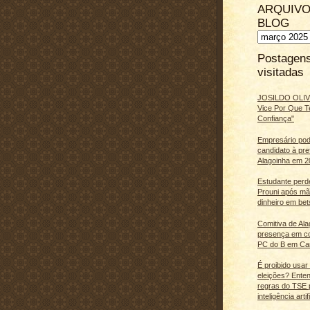
ARQUIVO
BLOG
Postagen
visitadas
JOSILDO OLIVE
Vice Por Que T
Confiança"
Empresário pod
candidato à pre
Alagoinha em 2
Estudante perd
Prouni após m
dinheiro em bet
Comitiva de Al
presença em c
PC do B em Ca
É proibido usar
eleições? Ente
regras do TSE 
inteligência artifi