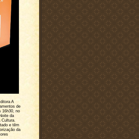
itora A
nçamentos de
às 16h30, no
Noite da
 Cultura.
tado e têm
iorização da
tores