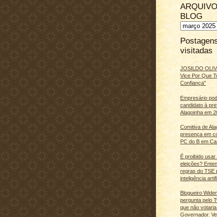
ARQUIVO
BLOG
Postagen
visitadas
JOSILDO OLIVE
Vice Por Que T
Confiança"
Empresário pod
candidato à pre
Alagoinha em 2
Comitiva de Al
presença em c
PC do B em Ca
É proibido usar
eleições? Ente
regras do TSE 
inteligência artifi
Blogueiro Wide
pergunta pelo Tw
que não votaria
Governador. Ve