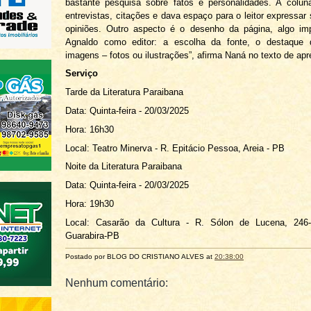
bastante pesquisa sobre fatos e personalidades. A colun
entrevistas, citações e dava espaço para o leitor expressar 
opiniões. Outro aspecto é o desenho da página, algo imp
Agnaldo como editor: a escolha da fonte, o destaque d
imagens – fotos ou ilustrações”, afirma Naná no texto de ap
Serviço
Tarde da Literatura Paraibana
Data: Quinta-feira - 20/03/2025
Hora: 16h30
Local: Teatro Minerva - R. Epitácio Pessoa, Areia - PB
Noite da Literatura Paraibana
Data: Quinta-feira - 20/03/2025
Hora: 19h30
Local: Casarão da Cultura - R. Sólon de Lucena, 246-
Guarabira-PB
Postado por BLOG DO
CRISTIANO ALVES
at
20:38:00
Nenhum comentário: