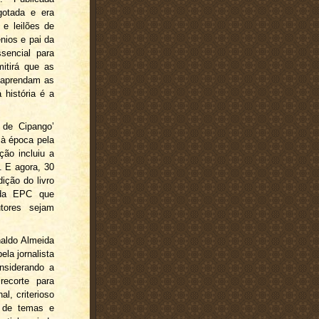
gotada e era
 e leilões de
ênios e pai da
ssencial para
mitirá que as
e aprendam as
 história é a
 de Cipango’
 à época pela
ção incluiu a
. E agora, 30
ição do livro
 da EPC que
tores sejam
naldo Almeida
ela jornalista
nsiderando a
recorte para
al, criterioso
e de temas e