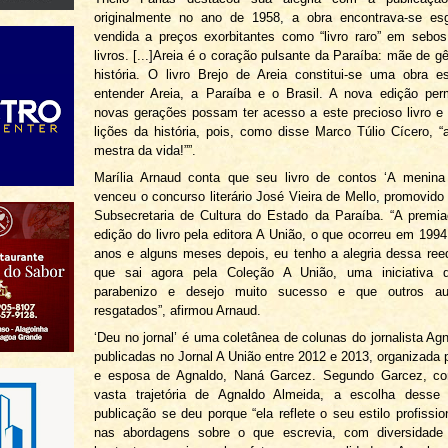
originalmente no ano de 1958, a obra encontrava-se es
vendida a preços exorbitantes como “livro raro” em sebos
livros. [...]Areia é o coração pulsante da Paraíba: mãe de g
história. O livro Brejo de Areia constitui-se uma obra e
entender Areia, a Paraíba e o Brasil. A nova edição per
novas gerações possam ter acesso a este precioso livro 
lições da história, pois, como disse Marco Túlio Cícero, “a
mestra da vida!””.
Marília Arnaud conta que seu livro de contos ‘A menina
venceu o concurso literário José Vieira de Mello, promovido
Subsecretaria de Cultura do Estado da Paraíba. “A premia
edição do livro pela editora A União, o que ocorreu em 1994
anos e alguns meses depois, eu tenho a alegria dessa reed
que sai agora pela Coleção A União, uma iniciativa
parabenizo e desejo muito sucesso e que outros au
resgatados”, afirmou Arnaud.
‘Deu no jornal’ é uma coletânea de colunas do jornalista Ag
publicadas no Jornal A União entre 2012 e 2013, organizada p
e esposa de Agnaldo, Naná Garcez. Segundo Garcez, co
vasta trajetória de Agnaldo Almeida, a escolha desse 
publicação se deu porque “ela reflete o seu estilo profission
nas abordagens sobre o que escrevia, com diversidad