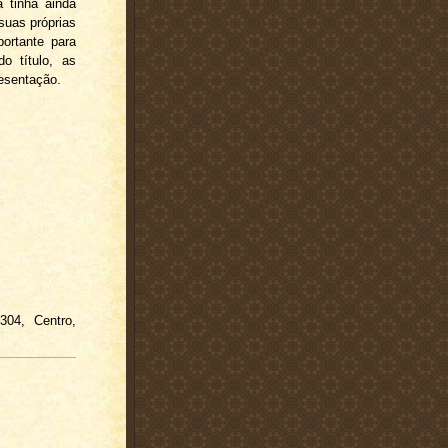
a tinha ainda
suas próprias
ortante para
o título, as
resentação.
304, Centro,