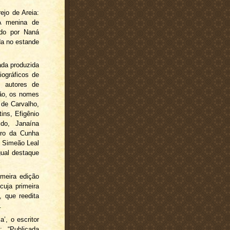
rejo de Areia:
A menina de
ado por Naná
da no estande
ada produzida
iográficos de
, autores de
ção, os nomes
 de Carvalho,
ins, Efigênio
do, Janaína
uro da Cunha
, Simeão Leal
gual destaque
imeira edição
uja primeira
 que reedita
.
’, o escritor
: “Publicada