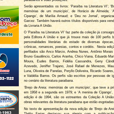
Serão apresentados os livros: ‘Paraíba na Literatura VI’; ‘B
memórias de um município’, de Horácio de Almeida; ‘
Cipango’, de Marília Arnaud; e ‘Deu no Jornal’, organiz
Garcez. Também haverá outros títulos disponíveis para ven
da Livraria A União.
O ‘Paraíba na Literatura VI’ faz parte da coleção já consagr
pela Editora A União e que já trouxe mais de 100 perfis b
personalidades literárias do estado de diversas épocas
crônicas, romances, poesias, contos e cordéis. Nesta edi
perfilados são Anco Márcio, Andrea Nunes, Antônio Morais
Bruno Gaudêncio, Carlos Aranha, Chico Viana, Eduardo Mart
Moura, Eudes Barros, Fidélia Cassandra, Geny Cândi
Azevedo, Jeniffer Trajano, José Rafael de Menezes, Ma
Luna, Oliveira de Panelas, Peryllo Doliveira, Ricardo Soares
e Valdélia Barros. Os perfis são escritos por pessoas de i
no cenário da literatura paraibana.
‘Brejo de Areia: memórias de um município’, que teve a pr
em 1958 e a segunda em 1979; e ‘A menina de Cipango’, c
edição é de 1994, são os estreantes da Coleção A União,
obras relevantes da literatura paraibana que estão esgotadas
No texto de apresentação da nova edição de ‘Brejo de Areia
Thélio Farias destacou sua alegria com a publicação