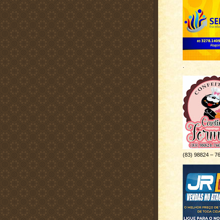
.
(83) 98824 – 7