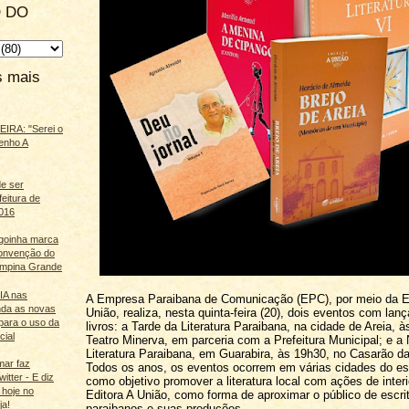
 DO
s mais
IRA: "Serei o
enho A
e ser
feitura de
016
agoinha marca
onvenção do
mpina Grande
 IA nas
A Empresa Paraibana de Comunicação (EPC), por meio da Ed
nda as novas
União, realiza, nesta quinta-feira (20), dois eventos com la
para o uso da
livros: a Tarde da Literatura Paraibana, na cidade de Areia, 
cial
Teatro Minerva, em parceria com a Prefeitura Municipal; e a 
Literatura Paraibana, em Guarabira, às 19h30, no Casarão da
mar faz
Todos os anos, os eventos ocorrem em várias cidades do es
itter - E diz
como objetivo promover a literatura local com ações de inter
 hoje no
Editora A União, como forma de aproximar o público de escri
ja!
paraibanos e suas produções.