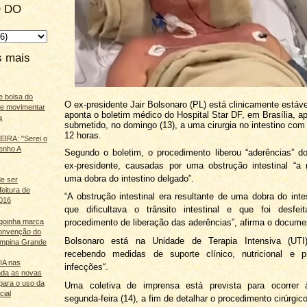
 DO
s mais
e bolsa do
O ex-presidente Jair Bolsonaro (PL) está clinicamente estáve
ãe movimentar
aponta o boletim médico do Hospital Star DF, em Brasília, ap
s
submetido, no domingo (13), a uma cirurgia no intestino com
12 horas.
IRA: "Serei o
enho A
Segundo o boletim, o procedimento liberou “aderências” do
ex-presidente, causadas por uma obstrução intestinal “a 
uma dobra do intestino delgado”.
e ser
feitura de
“A obstrução intestinal era resultante de uma dobra do inte
016
que dificultava o trânsito intestinal e que foi desfei
agoinha marca
procedimento de liberação das aderências”, afirma o docume
onvenção do
Bolsonaro está na Unidade de Terapia Intensiva (UTI
mpina Grande
recebendo medidas de suporte clínico, nutricional e 
 IA nas
infecções“.
nda as novas
para o uso da
Uma coletiva de imprensa está prevista para ocorrer
cial
segunda-feira (14), a fim de detalhar o procedimento cirúrgico