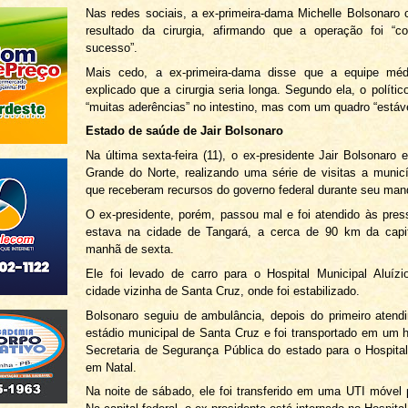
Nas redes sociais, a ex-primeira-dama Michelle Bolsonar
resultado da cirurgia, afirmando que a operação foi “c
sucesso”.
Mais cedo, a ex-primeira-dama disse que a equipe méd
explicado que a cirurgia seria longa. Segundo ela, o políti
“muitas aderências” no intestino, mas com um quadro “estáve
Estado de saúde de Jair Bolsonaro
Na última sexta-feira (11), o ex-presidente Jair Bolsonaro 
Grande do Norte, realizando uma série de visitas a munic
que receberam recursos do governo federal durante seu man
O ex-presidente, porém, passou mal e foi atendido às pre
estava na cidade de Tangará, a cerca de 90 km da capit
manhã de sexta.
Ele foi levado de carro para o Hospital Municipal Aluíz
cidade vizinha de Santa Cruz, onde foi estabilizado.
Bolsonaro seguiu de ambulância, depois do primeiro atend
estádio municipal de Santa Cruz e foi transportado em um h
Secretaria de Segurança Pública do estado para o Hospita
em Natal.
Na noite de sábado, ele foi transferido em uma UTI móvel p