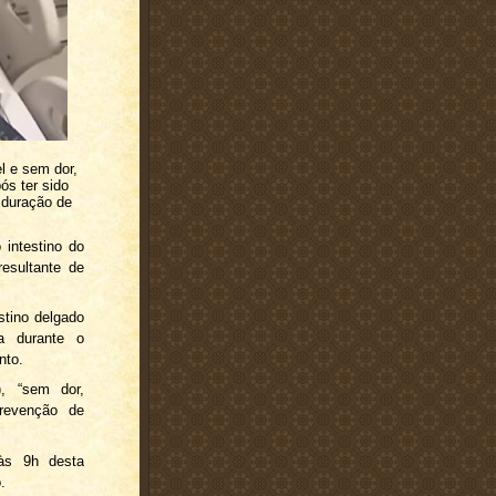
l e sem dor,
ós ter sido
 duração de
 intestino do
resultante de
stino delgado
ta durante o
nto.
), “sem dor,
prevenção de
 às 9h desta
.