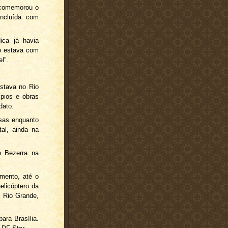
o comemorou o
oncluída com
ica já havia
co estava com
l”.
estava no Rio
ípios e obras
dato.
ssas enquanto
al, ainda na
io Bezerra na
imento, até o
elicóptero da
l Rio Grande,
ara Brasília.