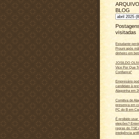
ARQUIVO
BLOG
Postagen
visitadas
Estudante perd
Prouni após m
dinheiro em bet
JOSILDO OLIVE
Vice Por Que T
Confiança"
Empresário pod
candidato à pre
Alagoinha em 2
Comitiva de Al
presença em c
PC do B em Ca
É proibido usar
eleições? Ente
regras do TSE 
inteligência artifi