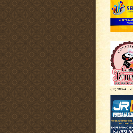
.
(83) 98824 – 7