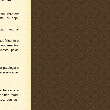
 DF Star.
tigar algo que
te, ou seja,
ão intestinal
ade Vicente e
o Fundamentos
mposta pelas
;
a patologia e
agnosticadas
tenha certeza
 se não foram
es, agulhas,