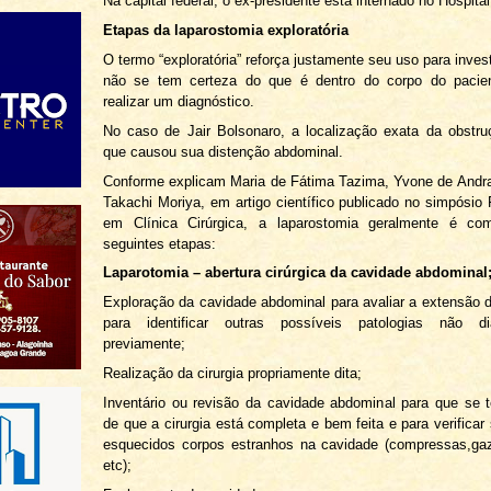
Na capital federal, o ex-presidente está internado no Hospital
Etapas da laparostomia exploratória
O termo “exploratória” reforça justamente seu uso para inves
não se tem certeza do que é dentro do corpo do pacien
realizar um diagnóstico.
No caso de Jair Bolsonaro, a localização exata da obstruç
que causou sua distenção abdominal.
Conforme explicam Maria de Fátima Tazima, Yvone de Andr
Takachi Moriya, em artigo científico publicado no simpósi
em Clínica Cirúrgica, a laparostomia geralmente é co
seguintes etapas:
Laparotomia – abertura cirúrgica da cavidade abdominal
Exploração da cavidade abdominal para avaliar a extensão d
para identificar outras possíveis patologias não di
previamente;
Realização da cirurgia propriamente dita;
Inventário ou revisão da cavidade abdominal para que se 
de que a cirurgia está completa e bem feita e para verificar
esquecidos corpos estranhos na cavidade (compressas,gaz
etc);