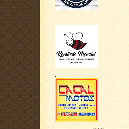
.
.
.