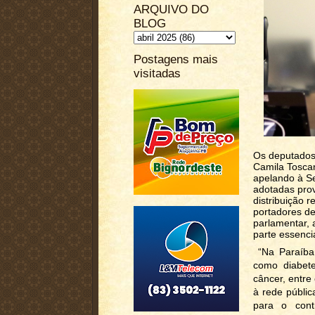
ARQUIVO DO
BLOG
Postagens mais
visitadas
Os deputados
Camila Tosca
apelando à S
adotadas prov
distribuição 
portadores d
parlamentar, 
parte essencia
“Na Paraíba,
como diabete
câncer, entre 
à rede públi
para o cont