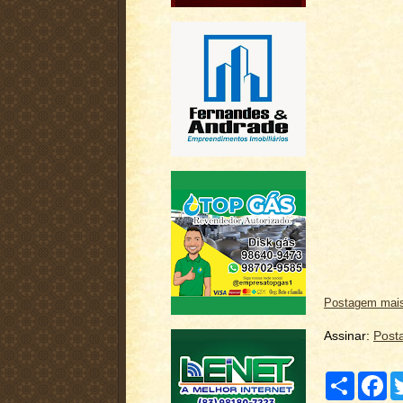
Postagem mais
Assinar:
Post
C
F
o
a