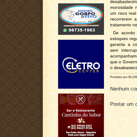
desabasteci
morosidade no
um risco rea
recorrerem a
tratamento ne
De acordo 
estoques regu
garanta a co
sem interru
acompanhamen
que o Governo
o desabastec
Postado por BLO
Nenhum com
Postar um 