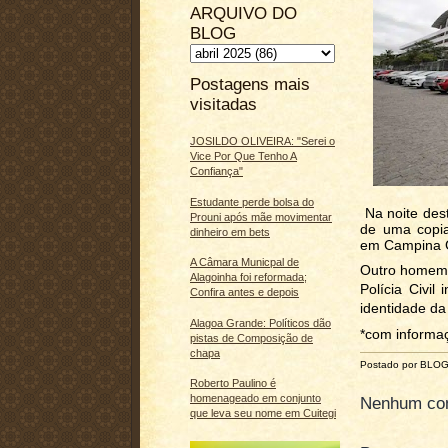
ARQUIVO DO
BLOG
Postagens mais
visitadas
JOSILDO OLIVEIRA: "Serei o
Vice Por Que Tenho A
Confiança"
Estudante perde bolsa do
Na noite dest
Prouni após mãe movimentar
de uma copia
dinheiro em bets
em Campina 
A Câmara Municpal de
Outro homem t
Alagoinha foi reformada;
Polícia Civil
Confira antes e depois
identidade da
Alagoa Grande: Políticos dão
*com informa
pistas de Composição de
chapa
Postado por BLO
Roberto Paulino é
homenageado em conjunto
Nenhum com
que leva seu nome em Cuitegi