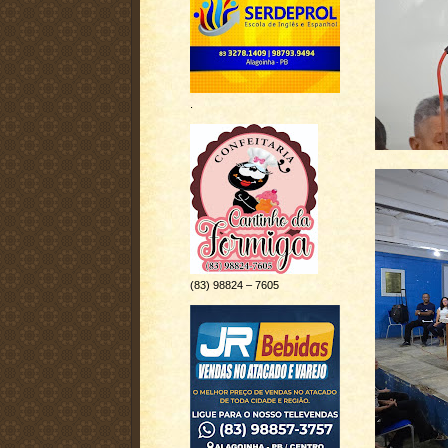
.
(83) 98824 – 7605