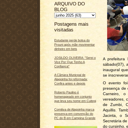
ARQUIVO DO
BLOG
Postagens mais
visitadas
Estudante perde bolsa do
Prouni após mãe movimentar
dinheiro em bets
JOSILDO OLIVEIRA: "Serei o
A prefeitura
Vice Por Que Tenho A
sábado(07), a
Confiança"
inaugural que
se inscrevera
A Câmara Municpal de
Alagoinha foi reformada;
O evento fo
Confira antes e depois
presença de d
Roberto Paulino é
Carneiro, o
homenageado em conjunto
vereadores, 
que leva seu nome em Cuitegi
de Zumbi, C
Aquillis. Ta
Comitiva de Alagoinha marca
presença em convenção do
Jacinta, o S
PC do B em Campina Grande
Secretária de
do cursinho, e