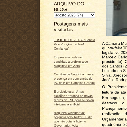
ARQUIVO DO
BLOG
Postagens mais
visitadas
JOSILDO OLIVEIRA: "Serei o
A Câmara Muni
Vice Por Que Tenho A
quinta-feira(0
Confiança"
legislativo 2
Marcelo Carlo
Empresário pode ser
presidente), 
candidato à prefeitura de
dos Santos (2
Alagoinha em 2016
Lucindo da Sil
Comitiva de Alagoinha marca
Silva, Joedso
presença em convenção do
Jocélio Rodri
PC do B em Campina Grande
O Presidente
leitura da at
É proibido usar IA nas
eleições? Entenda as novas
Em seguida, f
regras do TSE para o uso da
destacou o 
inteligência artificial
Planejamento
Blogueiro Widemar faz
realização
pergunta pelo Twitter - E diz
Orçamentária 
que não votaria hoje no
quadriênio 2
Governador. Veja!