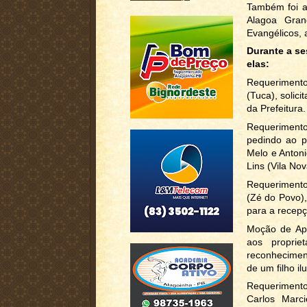
Também foi a
Alagoa Gra
Evangélicos, 
Durante a se
elas:
Requeriment
(Tuca), solic
da Prefeitura.
Requeriment
pedindo ao p
Melo e Antoni
Lins (Vila Nov
Requerimento
(Zé do Povo),
para a recepç
Moção de Apl
aos proprie
reconhecimen
de um filho il
Requeriment
Carlos Marci