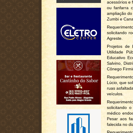
acessórios e
ou fanfarra 
ampliação do
Zumbi e Canaf
Requerimento
solicitando 
Agreste.
Projetos de
Utilidade P
Educativo Ec
Salvino, Dist
Cônego Firmin
Requeriment
Lúcio, que sol
ruas asfaltad
veículos.
Requerimento
solicitando
médico endoc
Pesar aos fa
falecida no d
Requerimento