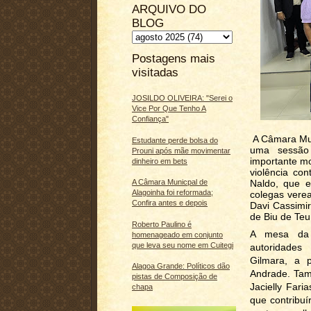
ARQUIVO DO
BLOG
Postagens mais
visitadas
JOSILDO OLIVEIRA: "Serei o
Vice Por Que Tenho A
Confiança"
A Câmara Muni
Estudante perde bolsa do
uma sessão
Prouni após mãe movimentar
importante mo
dinheiro em bets
violência con
Naldo, que e
A Câmara Municpal de
Alagoinha foi reformada;
colegas verea
Confira antes e depois
Davi Cassimir
de Biu de Teu
Roberto Paulino é
A mesa da 
homenageado em conjunto
que leva seu nome em Cuitegi
autoridades 
Gilmara, a 
Alagoa Grande: Políticos dão
Andrade. Tam
pistas de Composição de
Jacielly Fari
chapa
que contribu