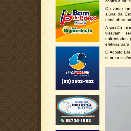
contra a mulh
O evento tam
aluna da Esc
tema abordad
A sessão foi 
visavam se
enfrentados 
efetivas para
O Agosto Lil
sobre a violê