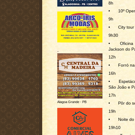
8h
•
10º Open
9h
•
City tou
9h30
•
Oficin
Jackson do P
.
12h
•
Forró na
16h
•
Espetácu
São João e 
17h
Alagoa Grande - PB
•
Pôr do s
19h
•
Noite do
19h10