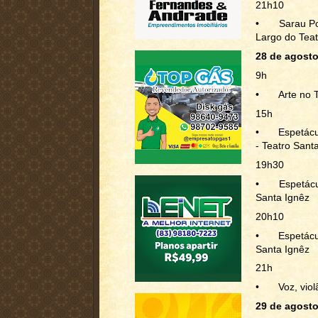
21h10
•
Sarau Po
Largo do Teat
28 de agosto 
9h
•
Arte no 
15h
•
Espetácu
- Teatro Sant
19h30
•
Espetácu
Santa Ignêz
20h10
•
Espetácu
Santa Ignêz
21h
•
Voz, vio
29 de agosto 