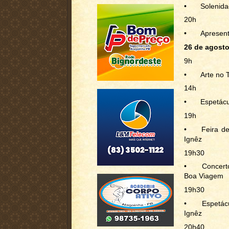
•
Solenida
20h
•
Apresent
26 de agosto 
9h
•
Arte no 
14h
•
Espetácu
19h
•
Feira d
Ignêz
19h30
•
Concert
Boa Viagem
19h30
•
Espetác
Ignêz
20h40