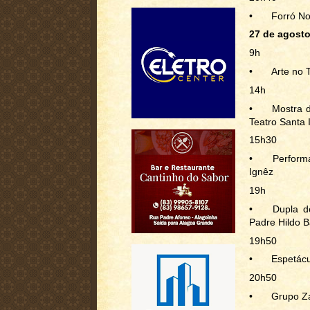
•
Forró No
27 de agosto 
9h
•
Arte no 
14h
•
Mostra d
Teatro Santa 
15h30
•
Perform
Ignêz
19h
•
Dupla d
Padre Hildo B
19h50
•
Espetácu
20h50
•
Grupo Za