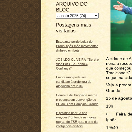
ARQUIVO DO
BLOG
Postagens mais
visitadas
Estudante perde bolsa do
Prouni após mãe movimentar
dinheiro em bets
A cidade de A
JOSILDO OLIVEIRA: "Serei o
nona a recebe
Vice Por Que Tenho A
que começou 
Confiança"
Tradicionais”
segue na cida
Empresário pode ser
candidato à prefeitura de
Veja a progr
Alagoinha em 2016
Grande
Comitiva de Alagoinha marca
25 de agosto
presença em convenção do
PC do B em Campina Grande
19h
É proibido usar IA nas
•
Feira d
eleições? Entenda as novas
Ignêz
regras do TSE para o uso da
inteligência artificial
19h40