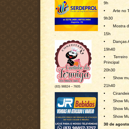
9h
•
Arte no 
9h30
•
Mostra d
15h
.
•
Danças A
19h40
•
Terreiro
Principal
20h30
•
Show mus
21h40
(83) 98824 – 7605
•
Cirandei
•
Show Mus
•
Show Mus
•
Show Mus
30 de agosto