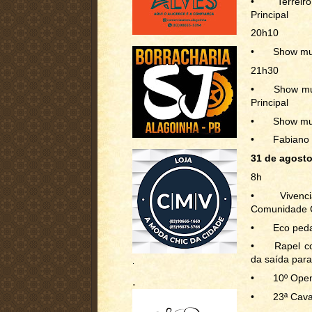
•
Terreir
Principal
20h10
•
Show mus
21h30
•
Show mu
Principal
•
Show mus
•
Fabiano
31 de agost
8h
•
Vivenc
Comunidade C
•
Eco peda
•
Rapel c
da saída para
.
•
10º Open
.
•
23ª Cava