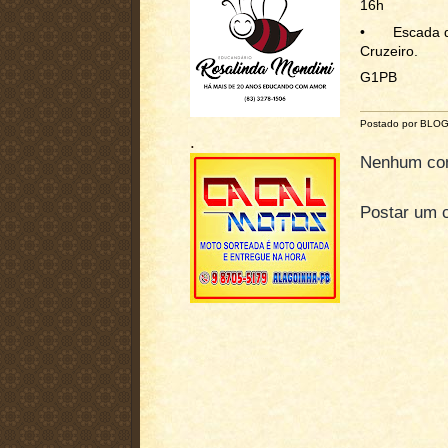
16h
•
Escada 
Cruzeiro.
G1PB
Postado por BLO
.
Nenhum com
Postar um 