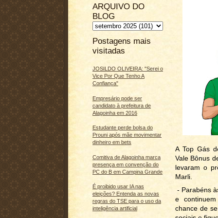
ARQUIVO DO
BLOG
Postagens mais
visitadas
JOSILDO OLIVEIRA: "Serei o
Vice Por Que Tenho A
Confiança"
Empresário pode ser
candidato à prefeitura de
Alagoinha em 2016
Estudante perde bolsa do
Prouni após mãe movimentar
dinheiro em bets
A Top Gás de
Comitiva de Alagoinha marca
Vale Bônus de
presença em convenção do
levaram o p
PC do B em Campina Grande
Marli.
É proibido usar IA nas
- Parabéns à
eleições? Entenda as novas
e continuem
regras do TSE para o uso da
chance de se
inteligência artificial
sociais e fiqu