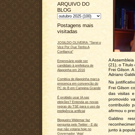
ARQUIVO DO
BLOG
Postagens mais
visitadas
JOSILDO OLIVEIRA: "Serei o
Vice Por Que Tenho A
Confiança"
A Assembleia 
Empresário pode ser
(21), o Títul
candidato à prefeitura de
Frei Gilson. A
Alagoinha em 2016
Adriano Galdi
Comitiva de Alagoinha marca
Na justificat
presença em convenção do
Frei Gilson c
PC do B em Campina Grande
das visitas 
É proibido usar IA nas
promovido val
eleições? Entenda as novas
contribuído p
regras do TSE para o uso da
afirmou o pre
inteligência artificial
Galdino r
Blogueiro Widemar faz
reconhecimen
pergunta pelo Twitter - E diz
que não votaria hoje no
junto à popul
Governador. Veja!