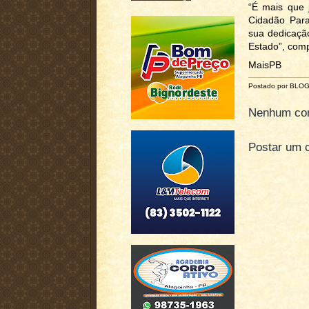
“É mais que j
Cidadão Para
sua dedicação
Estado”, com
MaisPB
Postado por BLO
Nenhum com
Postar um 