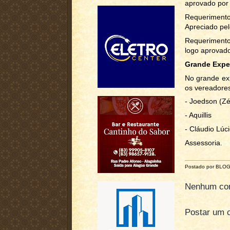
aprovado por
Requerimento
Apreciado pel
Requerimento 
logo aprovad
Grande Expe
No grande exp
os vereadore
- Joedson (Z
- Aquillis
- Cláudio Lúc
Assessoria.
Postado por BLO
Nenhum com
Postar um 