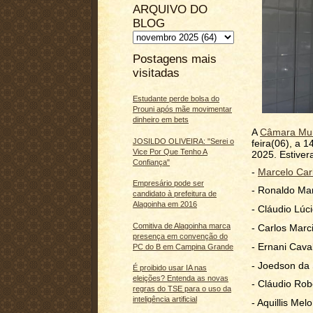
ARQUIVO DO
BLOG
Postagens mais
visitadas
Estudante perde bolsa do
Prouni após mãe movimentar
dinheiro em bets
A
Câmara Mun
JOSILDO OLIVEIRA: "Serei o
feira(06), a 1
Vice Por Que Tenho A
2025. Estiver
Confiança"
-
Marcelo Carl
Empresário pode ser
- Ronaldo Mar
candidato à prefeitura de
Alagoinha em 2016
- Cláudio Lúc
Comitiva de Alagoinha marca
- Carlos Marc
presença em convenção do
- Ernani Cava
PC do B em Campina Grande
- Joedson da 
É proibido usar IA nas
eleições? Entenda as novas
- Cláudio Rob
regras do TSE para o uso da
inteligência artificial
- Aquillis Melo