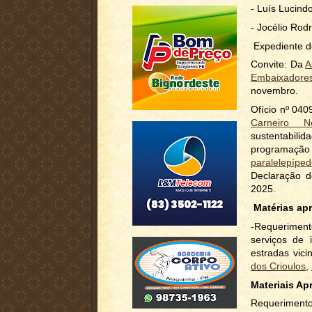
- Luís Lucindo
- Jocélio Rodr
Expediente d
Convite: Da
A
Embaixadores
novembro.
Ofício nº 040
Carneiro N
sustentabili
programaçã
paralelepípe
Declaração d
2025.
Matérias ap
-Requerimento
serviços de 
estradas vic
dos Crioulos
,
Materiais Ap
Requerimento 