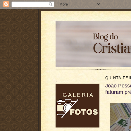
QUINTA-FEI
.
João Pesso
faturam p