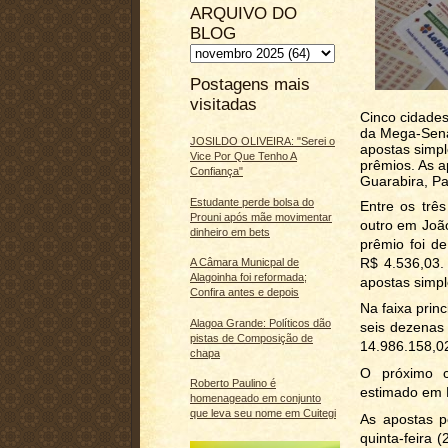
ARQUIVO DO
BLOG
Postagens mais
visitadas
Cinco cidade
da Mega-Sena,
JOSILDO OLIVEIRA: "Serei o
apostas simpl
Vice Por Que Tenho A
prêmios. As 
Confiança"
Guarabira, Pa
Estudante perde bolsa do
Entre os trê
Prouni após mãe movimentar
outro em João
dinheiro em bets
prêmio foi d
R$ 4.536,03.
A Câmara Municpal de
Alagoinha foi reformada;
apostas simp
Confira antes e depois
Na faixa prin
Alagoa Grande: Políticos dão
seis dezenas 
pistas de Composição de
14.986.158,0
chapa
O próximo c
Roberto Paulino é
estimado em 
homenageado em conjunto
que leva seu nome em Cuitegi
As apostas p
quinta-feira (