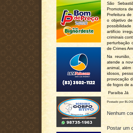
São Sebasti
Promotora de
Prefeitura de
o objetivo de
possibilidad
artifício ir
criminais con
perturbação d
de Crimes Amb
Na reunião, 
atende a nov
animal, além
idosos, pess
provocação d
de fogos de ar
Paraíba Já
Postado por BLO
Nenhum com
Postar um 