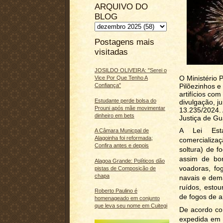
ARQUIVO DO
BLOG
Postagens mais
visitadas
JOSILDO OLIVEIRA: "Serei o
O Ministério 
Vice Por Que Tenho A
Pilõezinhos e
Confiança"
artifícios co
Estudante perde bolsa do
divulgação, j
Prouni após mãe movimentar
13.235/2024.
dinheiro em bets
Justiça de Gu
A Lei Esta
A Câmara Municpal de
Alagoinha foi reformada;
comercializaç
Confira antes e depois
soltura) de f
assim de bom
Alagoa Grande: Políticos dão
voadoras, fo
pistas de Composição de
chapa
navais e dem
ruídos, esto
Roberto Paulino é
de fogos de ar
homenageado em conjunto
que leva seu nome em Cuitegi
De acordo co
expedida em 