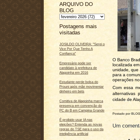
ARQUIVO DO
BLOG
Postagens mais
visitadas
JOSILDO OLIVEIRA: "Serei o
Vice Por Que Tenho A
Confiança"
O Banco Brade
Empresário pode ser
localizada em
candidato à prefeitura de
unidade, que
Alagoinha em 2016
para a comuni
operações no 
Estudante perde bolsa do
Prouni após mãe movimentar
Com essa med
dinheiro em bets
alternativas
cidade de Ala
Comitiva de Alagoinha marca
presença em convenção do
PC do B em Campina Grande
Postado por BLO
É proibido usar IA nas
eleições? Entenda as novas
Um comentá
regras do TSE para o uso da
inteligência artificial