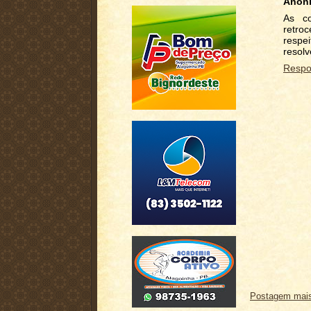
Anôn
As c
retro
respe
resolv
Respo
Postagem mais