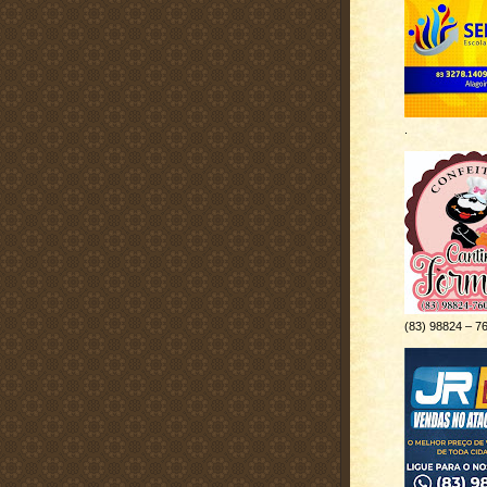
.
(83) 98824 – 7