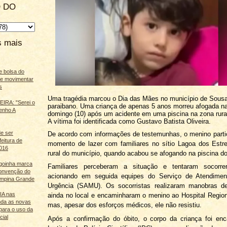
 DO
s mais
e bolsa do
ãe movimentar
s
Uma tragédia marcou o Dia das Mães no município de Sousa
IRA: "Serei o
paraibano. Uma criança de apenas 5 anos morreu afogada na
enho A
domingo (10) após um acidente em uma piscina na zona rural
A vítima foi identificada como Gustavo Batista Oliveira.
e ser
De acordo com informações de testemunhas, o menino part
feitura de
momento de lazer com familiares no sítio Lagoa dos Estr
016
rural do município, quando acabou se afogando na piscina do
agoinha marca
Familiares perceberam a situação e tentaram socorre
onvenção do
acionando em seguida equipes do Serviço de Atendime
mpina Grande
Urgência (SAMU). Os socorristas realizaram manobras d
 IA nas
ainda no local e encaminharam o menino ao Hospital Regio
nda as novas
mas, apesar dos esforços médicos, ele não resistiu.
para o uso da
cial
Após a confirmação do óbito, o corpo da criança foi en