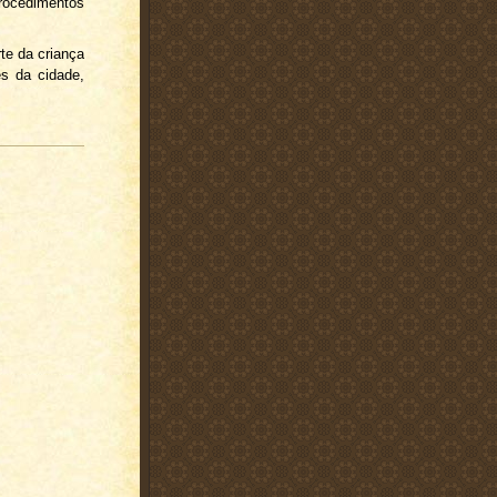
procedimentos
te da criança
es da cidade,