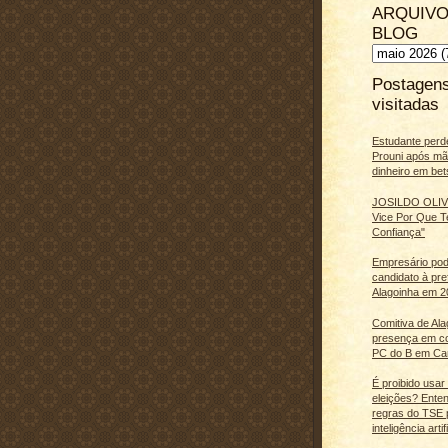
ARQUIVO
BLOG
Postagen
visitadas
Estudante perd
Prouni após m
dinheiro em bet
JOSILDO OLIVE
Vice Por Que T
Confiança"
Empresário pod
candidato à pre
Alagoinha em 2
Comitiva de Al
presença em c
PC do B em Ca
É proibido usar
eleições? Ente
regras do TSE 
inteligência artifi