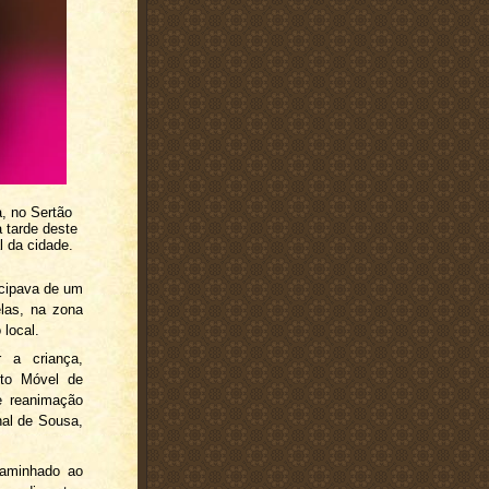
, no Sertão
 tarde deste
 da cidade.
icipava de um
elas, na zona
 local.
r a criança,
nto Móvel de
e reanimação
nal de Sousa,
caminhado ao