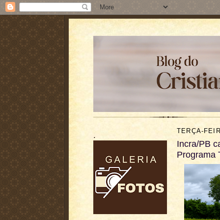
TERÇA-FEIR
.
Incra/PB ca
Programa T