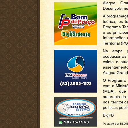
Alagoa Gra
Desenvolvime
A programação
teórica, os 
Programa Ter
e os principa
Informações (
Territorial (
Na etapa pr
ocupacionai
coleta e atu
assentament
Alagoa Grande
O Programa T
com o Ministé
(MDA), que 
autarquia da 
nos territór
políticas públ
BigPB
Postado por BLO