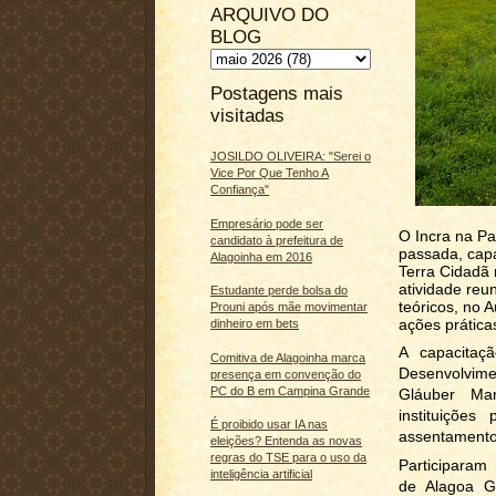
ARQUIVO DO
BLOG
Postagens mais
visitadas
JOSILDO OLIVEIRA: "Serei o
Vice Por Que Tenho A
Confiança"
Empresário pode ser
O Incra na Pa
candidato à prefeitura de
passada, cap
Alagoinha em 2016
Terra Cidadã 
atividade reu
Estudante perde bolsa do
teóricos, no A
Prouni após mãe movimentar
ações prátic
dinheiro em bets
A capacitaçã
Comitiva de Alagoinha marca
Desenvolvim
presença em convenção do
PC do B em Campina Grande
Gláuber Mar
instituiçõe
É proibido usar IA nas
assentamento
eleições? Entenda as novas
regras do TSE para o uso da
Participaram 
inteligência artificial
de Alagoa G