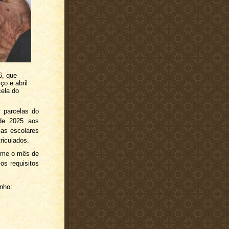
6, que
o e abril
cela do
 parcelas do
 de 2025 aos
ias escolares
riculados.
orme o mês de
os requisitos
nho: