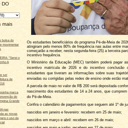
 DO
s mais
e bolsa do
Os estudantes beneficiários do programa Pé-de-Meia de 202
ãe movimentar
atingiram pelo menos 80% de frequência nas aulas entre març
s
começarão a receber, nesta segunda-feira (25) a terceira par
incentivo frequência.
IRA: "Serei o
O Ministério da Educação (MEC) também poderá pagar as
enho A
incentivo matrícula de 2026 e do incentivo conclusão
estudantes que tiveram as informações sobre suas trajetór
e ser
enviadas ou corrigidas pelas redes de ensino onde estão mat
feitura de
016
A parcela de maio no valor de R$ 200 será depositada conf
nascimento dos estudantes de 14 a 24 anos, que cumprem 
agoinha marca
do Pé-de-Meia.
onvenção do
mpina Grande
Confira o calendário de pagamentos que seguem até 1º de ju
 IA nas
nascidos em janeiro e fevereiro: recebem em 25 de maio;
nda as novas
para o uso da
nascidos em março e abril: recebem em 26 de maio;
cial
nascidos em maio e junho: recebem em 27 de maio;