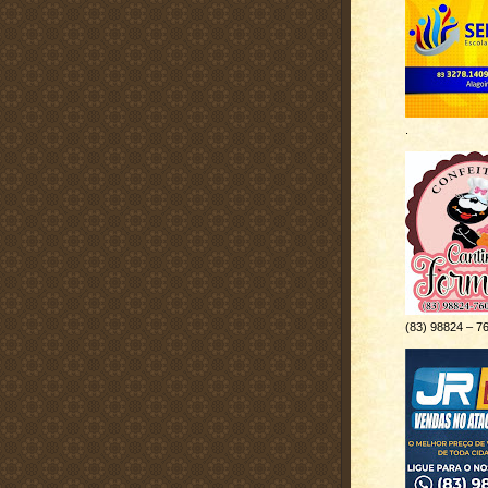
.
(83) 98824 – 7