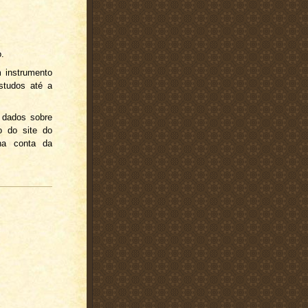
.
 instrumento
estudos até a
s dados sobre
o do site do
na conta da