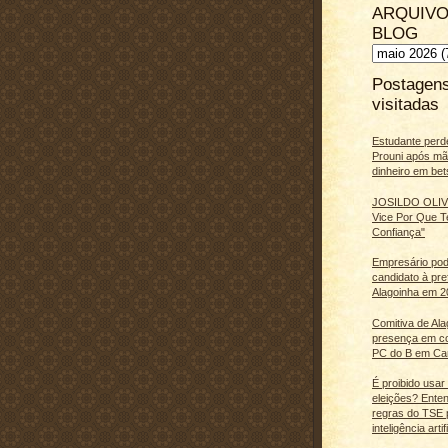
ARQUIVO
BLOG
Postagen
visitadas
Estudante perd
Prouni após m
dinheiro em bet
JOSILDO OLIVE
Vice Por Que T
Confiança"
Empresário pod
candidato à pre
Alagoinha em 2
Comitiva de Al
presença em c
PC do B em Ca
É proibido usar
eleições? Ente
regras do TSE 
inteligência artifi