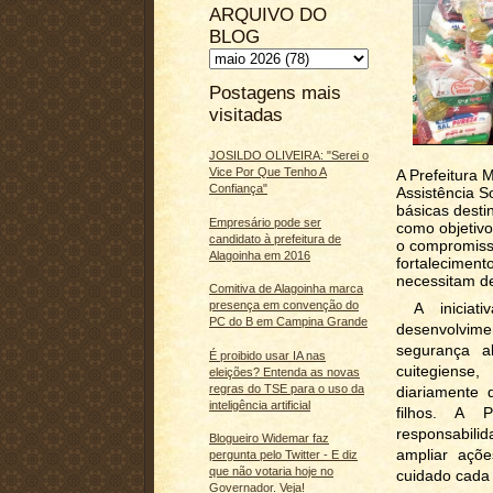
ARQUIVO DO
BLOG
Postagens mais
visitadas
JOSILDO OLIVEIRA: "Serei o
Vice Por Que Tenho A
A Prefeitura 
Confiança"
Assistência S
básicas desti
Empresário pode ser
como objetivo
candidato à prefeitura de
o compromisso
Alagoinha em 2016
fortaleciment
necessitam d
Comitiva de Alagoinha marca
presença em convenção do
A iniciati
PC do B em Campina Grande
desenvolvim
segurança a
É proibido usar IA nas
cuitegiens
eleições? Entenda as novas
regras do TSE para o uso da
diariamente 
inteligência artificial
filhos. A 
responsabili
Blogueiro Widemar faz
ampliar açõe
pergunta pelo Twitter - E diz
que não votaria hoje no
cuidado cada 
Governador. Veja!