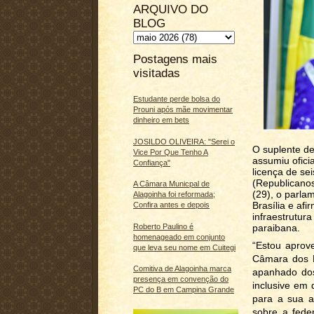
ARQUIVO DO
BLOG
Postagens mais
visitadas
Estudante perde bolsa do
Prouni após mãe movimentar
dinheiro em bets
JOSILDO OLIVEIRA: "Serei o
O suplente de
Vice Por Que Tenho A
assumiu ofic
Confiança"
licença de se
(Republicanos
A Câmara Municpal de
(29), o parla
Alagoinha foi reformada;
Brasília e afi
Confira antes e depois
infraestrutura
paraibana.
Roberto Paulino é
homenageado em conjunto
“Estou aprove
que leva seu nome em Cuitegi
Câmara dos D
Comitiva de Alagoinha marca
apanhado dos
presença em convenção do
inclusive em 
PC do B em Campina Grande
para a sua ap
sobre a fede