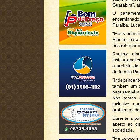
Guarabira”, a
O parlament
encaminhados
Paraíba, Luca
“Meus primei
Ribeiro, para
nós reforçarm
Raniery ai
institucional 
a prefeita de
da família Pa
“Independente
também um of
para também m
Nós temos q
inclusive qu
problemas da 
Durante a pu
aberto ao di
sociedade.
“Me coloco in