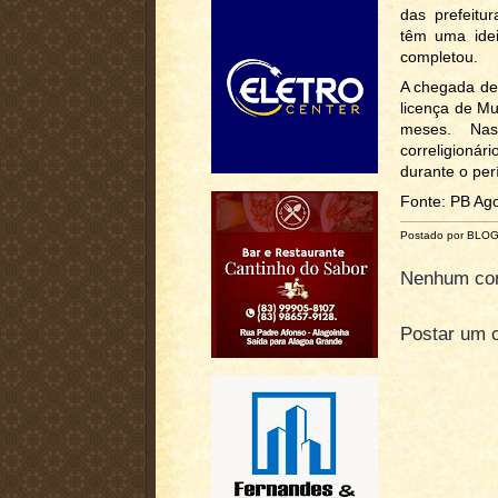
das prefeitu
têm uma idei
completou.
A chegada de
licença de Mu
meses. Nas
correligionár
durante o per
Fonte: PB Ag
Postado por BLO
Nenhum com
Postar um 