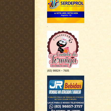
r
o
t
o
i
k
l
h
a
.
r
(83) 98824 – 7605