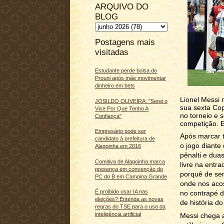
ARQUIVO DO
BLOG
Postagens mais
visitadas
Estudante perde bolsa do
Prouni após mãe movimentar
dinheiro em bets
Lionel Messi 
JOSILDO OLIVEIRA: "Serei o
sua sexta Co
Vice Por Que Tenho A
no torneio e s
Confiança"
competição. E
Empresário pode ser
Após marcar t
candidato à prefeitura de
o jogo diante
Alagoinha em 2016
pênalti e dua
Comitiva de Alagoinha marca
livre na entr
presença em convenção do
porquê de se
PC do B em Campina Grande
onde nos acos
É proibido usar IA nas
no contrapé d
eleições? Entenda as novas
de história do
regras do TSE para o uso da
inteligência artificial
Messi chega a