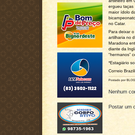
artilheiro em
ergueu taças 
maior ídolo d
bicampeonato 
no Catar.
Para deixar o
artilharia no
Maradona entr
diante da Ing
“hermanos” c
*Estagiário s
Correio Brazi
Postado por BLO
Nenhum com
Postar um 