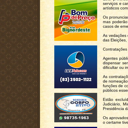
serviços e c
artísticos co
Os pronunciam
mas poderão 
casos de eme
As vedações 
das Eleições, 
Contratações
Agentes públi
dispensar sem
dificultar ou 
As contrataç
de nomeação 
funções de co
públicos esse
Estão excluí
Judiciário, M
Presidência d
Os aprovados
o certame tiv