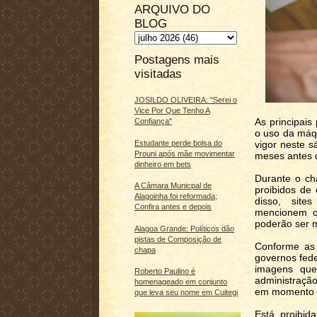
ARQUIVO DO
BLOG
Postagens mais
visitadas
JOSILDO OLIVEIRA: "Serei o
Vice Por Que Tenho A
As principais 
Confiança"
o uso da máq
Estudante perde bolsa do
vigor neste s
Prouni após mãe movimentar
meses antes d
dinheiro em bets
Durante o ch
A Câmara Municpal de
proibidos de
Alagoinha foi reformada;
disso, site
Confira antes e depois
mencionem ca
poderão ser 
Alagoa Grande: Políticos dão
pistas de Composição de
Conforme as r
chapa
governos fede
imagens que 
Roberto Paulino é
administração
homenageado em conjunto
em momento po
que leva seu nome em Cuitegi
Está proibida