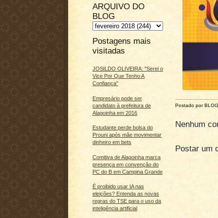
ARQUIVO DO
BLOG
Postagens mais
visitadas
JOSILDO OLIVEIRA: "Serei o
Vice Por Que Tenho A
Confiança"
Empresário pode ser
candidato à prefeitura de
Postado por BLO
Alagoinha em 2016
Nenhum com
Estudante perde bolsa do
Prouni após mãe movimentar
dinheiro em bets
Postar um 
Comitiva de Alagoinha marca
presença em convenção do
PC do B em Campina Grande
É proibido usar IA nas
eleições? Entenda as novas
regras do TSE para o uso da
inteligência artificial