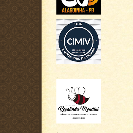
.
.
.