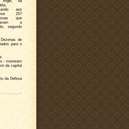
 Argel, na
élia,
tando aos
enos 257
ssoas que
stavam a
do, segundo
 Dezenas de
iados para o
s.
es - morreram
km da capital
rio da Defesa