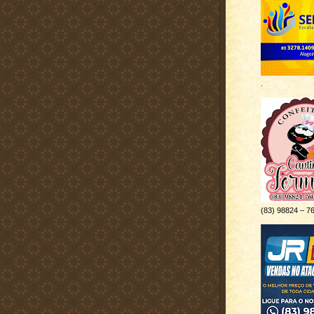
.
(83) 98824 – 7