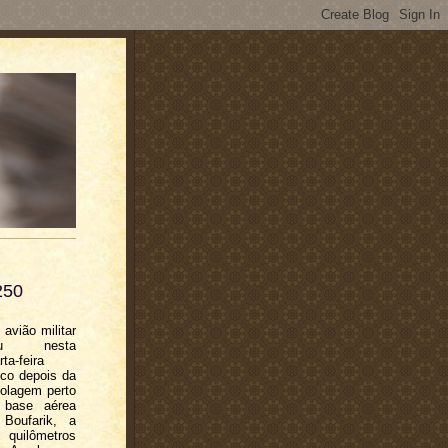
250
avião militar
iu nesta
rta-feira
co depois da
olagem perto
 base aérea
Boufarik, a
quilômetros