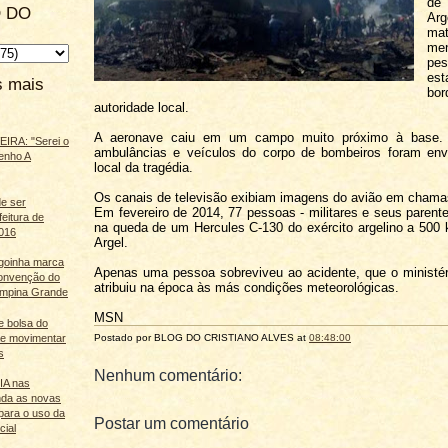
de
 DO
Arg
ma
m
pe
e
s mais
bor
autoridade local.
A aeronave caiu em um campo muito próximo à base.
IRA: "Serei o
ambulâncias e veículos do corpo de bombeiros foram env
enho A
local da tragédia.
Os canais de televisão exibiam imagens do avião em chama
e ser
Em fevereiro de 2014, 77 pessoas - militares e seus parent
feitura de
na queda de um Hercules C-130 do exército argelino a 500 
016
Argel.
agoinha marca
Apenas uma pessoa sobreviveu ao acidente, que o ministé
onvenção do
atribuiu na época às más condições meteorológicas.
mpina Grande
MSN
e bolsa do
ãe movimentar
Postado por BLOG DO
CRISTIANO ALVES
at
08:48:00
s
Nenhum comentário:
 IA nas
nda as novas
para o uso da
Postar um comentário
cial