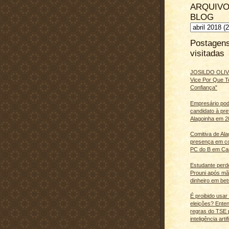
ARQUIVO
BLOG
Postagen
visitadas
JOSILDO OLIVE
Vice Por Que T
Confiança"
Empresário pod
candidato à pre
Alagoinha em 2
Comitiva de Al
presença em c
PC do B em Ca
Estudante perd
Prouni após m
dinheiro em bet
É proibido usar
eleições? Ente
regras do TSE 
inteligência artifi