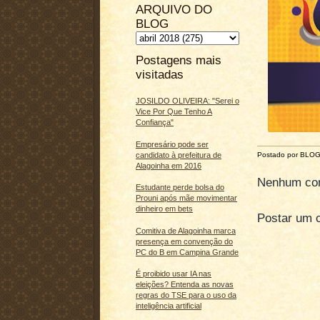
ARQUIVO DO
BLOG
Postagens mais
visitadas
JOSILDO OLIVEIRA: "Serei o
Vice Por Que Tenho A
Confiança"
Empresário pode ser
candidato à prefeitura de
Postado por BLO
Alagoinha em 2016
Nenhum com
Estudante perde bolsa do
Prouni após mãe movimentar
dinheiro em bets
Postar um 
Comitiva de Alagoinha marca
presença em convenção do
PC do B em Campina Grande
É proibido usar IA nas
eleições? Entenda as novas
regras do TSE para o uso da
inteligência artificial